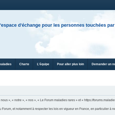
'espace d'échange pour les personnes touchées par
maladies
Charte
L'équipe
Pour aller plus loin
Demander un n
n
ous », « notre », « nos », « Le Forum maladies rares » et « https://forums.maladies
u Forum, et notamment à respecter les lois en vigueur en France, en particulier à n