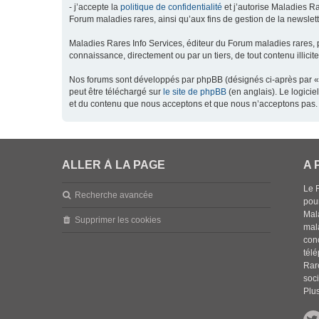
- j’accepte la
politique de confidentialité
et j’autorise Maladies Ra
Forum maladies rares, ainsi qu’aux fins de gestion de la newsletter
Maladies Rares Info Services, éditeur du Forum maladies rares, 
connaissance, directement ou par un tiers, de tout contenu illicit
Nos forums sont développés par phpBB (désignés ci-après par « l
peut être téléchargé sur
le site de phpBB
(en anglais). Le logici
et du contenu que nous acceptons et que nous n’acceptons pas. 
ALLER À LA PAGE
A 
Le 
Recherche avancée
pou
Mala
Supprimer les cookies
mal
con
tél
Rar
soci
Plus