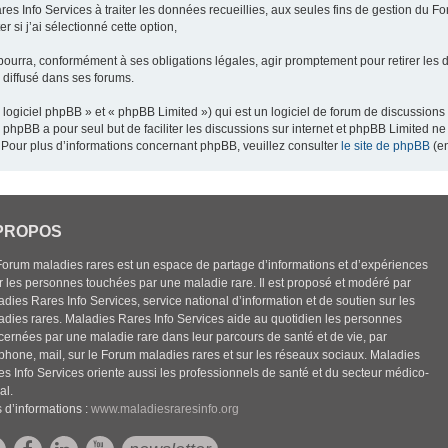
res Info Services à traiter les données recueillies, aux seules fins de gestion du F
 si j’ai sélectionné cette option,
pourra, conformément à ses obligations légales, agir promptement pour retirer les 
e diffusé dans ses forums.
ogiciel phpBB » et « phpBB Limited ») qui est un logiciel de forum de discussions
el phpBB a pour seul but de faciliter les discussions sur internet et phpBB Limited
Pour plus d’informations concernant phpBB, veuillez consulter
le site de phpBB
(en
PROPOS
Forum maladies rares est un espace de partage d’informations et d’expériences
r les personnes touchées par une maladie rare. Il est proposé et modéré par
dies Rares Info Services, service national d’information et de soutien sur les
adies rares. Maladies Rares Info Services aide au quotidien les personnes
cernées par une maladie rare dans leur parcours de santé et de vie, par
éphone, mail, sur le Forum maladies rares et sur les réseaux sociaux. Maladies
es Info Services oriente aussi les professionnels de santé et du secteur médico-
al.
 d’informations :
www.maladiesraresinfo.org