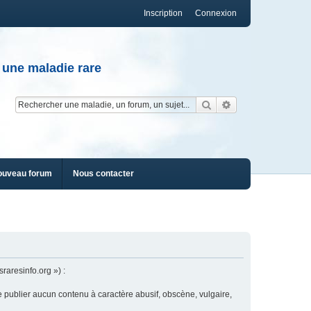
Inscription
Connexion
 une maladie rare
Rechercher
Recherche av
ouveau forum
Nous contacter
raresinfo.org ») :
e publier aucun contenu à caractère abusif, obscène, vulgaire,