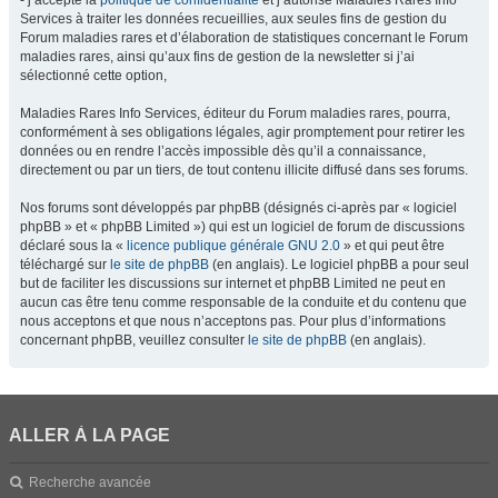
- j’accepte la
politique de confidentialité
et j’autorise Maladies Rares Info
Services à traiter les données recueillies, aux seules fins de gestion du
Forum maladies rares et d’élaboration de statistiques concernant le Forum
maladies rares, ainsi qu’aux fins de gestion de la newsletter si j’ai
sélectionné cette option,
Maladies Rares Info Services, éditeur du Forum maladies rares, pourra,
conformément à ses obligations légales, agir promptement pour retirer les
données ou en rendre l’accès impossible dès qu’il a connaissance,
directement ou par un tiers, de tout contenu illicite diffusé dans ses forums.
Nos forums sont développés par phpBB (désignés ci-après par « logiciel
phpBB » et « phpBB Limited ») qui est un logiciel de forum de discussions
déclaré sous la «
licence publique générale GNU 2.0
» et qui peut être
téléchargé sur
le site de phpBB
(en anglais). Le logiciel phpBB a pour seul
but de faciliter les discussions sur internet et phpBB Limited ne peut en
aucun cas être tenu comme responsable de la conduite et du contenu que
nous acceptons et que nous n’acceptons pas. Pour plus d’informations
concernant phpBB, veuillez consulter
le site de phpBB
(en anglais).
ALLER À LA PAGE
Recherche avancée