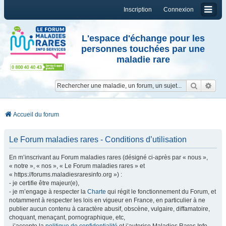
Inscription
Connexion
L'espace d'échange pour les
personnes touchées par une
maladie rare
Reche
Re
Accueil du forum
Le Forum maladies rares - Conditions d’utilisation
En m’inscrivant au Forum maladies rares (désigné ci-après par « nous »,
« notre », « nos », « Le Forum maladies rares » et
« https://forums.maladiesraresinfo.org ») :
- je certifie être majeur(e),
- je m’engage à respecter la
Charte
qui régit le fonctionnement du Forum, et
notamment à respecter les lois en vigueur en France, en particulier à ne
publier aucun contenu à caractère abusif, obscène, vulgaire, diffamatoire,
choquant, menaçant, pornographique, etc,