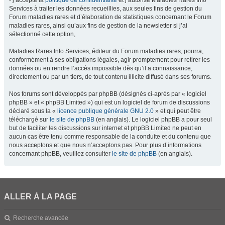
- j’accepte la
politique de confidentialité
et j’autorise Maladies Rares Info
Services à traiter les données recueillies, aux seules fins de gestion du
Forum maladies rares et d’élaboration de statistiques concernant le Forum
maladies rares, ainsi qu’aux fins de gestion de la newsletter si j’ai
sélectionné cette option,
Maladies Rares Info Services, éditeur du Forum maladies rares, pourra,
conformément à ses obligations légales, agir promptement pour retirer les
données ou en rendre l’accès impossible dès qu’il a connaissance,
directement ou par un tiers, de tout contenu illicite diffusé dans ses forums.
Nos forums sont développés par phpBB (désignés ci-après par « logiciel
phpBB » et « phpBB Limited ») qui est un logiciel de forum de discussions
déclaré sous la «
licence publique générale GNU 2.0
» et qui peut être
téléchargé sur
le site de phpBB
(en anglais). Le logiciel phpBB a pour seul
but de faciliter les discussions sur internet et phpBB Limited ne peut en
aucun cas être tenu comme responsable de la conduite et du contenu que
nous acceptons et que nous n’acceptons pas. Pour plus d’informations
concernant phpBB, veuillez consulter
le site de phpBB
(en anglais).
ALLER À LA PAGE
Recherche avancée