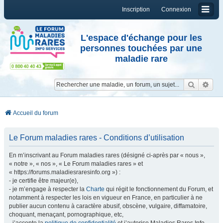
Inscription
Connexion
L'espace d'échange pour les
personnes touchées par une
maladie rare
Reche
Re
Accueil du forum
Le Forum maladies rares - Conditions d’utilisation
En m’inscrivant au Forum maladies rares (désigné ci-après par « nous »,
« notre », « nos », « Le Forum maladies rares » et
« https://forums.maladiesraresinfo.org ») :
- je certifie être majeur(e),
- je m’engage à respecter la
Charte
qui régit le fonctionnement du Forum, et
notamment à respecter les lois en vigueur en France, en particulier à ne
publier aucun contenu à caractère abusif, obscène, vulgaire, diffamatoire,
choquant, menaçant, pornographique, etc,