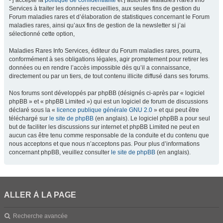
- j’accepte la
politique de confidentialité
et j’autorise Maladies Rares Info
Services à traiter les données recueillies, aux seules fins de gestion du
Forum maladies rares et d’élaboration de statistiques concernant le Forum
maladies rares, ainsi qu’aux fins de gestion de la newsletter si j’ai
sélectionné cette option,
Maladies Rares Info Services, éditeur du Forum maladies rares, pourra,
conformément à ses obligations légales, agir promptement pour retirer les
données ou en rendre l’accès impossible dès qu’il a connaissance,
directement ou par un tiers, de tout contenu illicite diffusé dans ses forums.
Nos forums sont développés par phpBB (désignés ci-après par « logiciel
phpBB » et « phpBB Limited ») qui est un logiciel de forum de discussions
déclaré sous la «
licence publique générale GNU 2.0
» et qui peut être
téléchargé sur
le site de phpBB
(en anglais). Le logiciel phpBB a pour seul
but de faciliter les discussions sur internet et phpBB Limited ne peut en
aucun cas être tenu comme responsable de la conduite et du contenu que
nous acceptons et que nous n’acceptons pas. Pour plus d’informations
concernant phpBB, veuillez consulter
le site de phpBB
(en anglais).
ALLER À LA PAGE
Recherche avancée