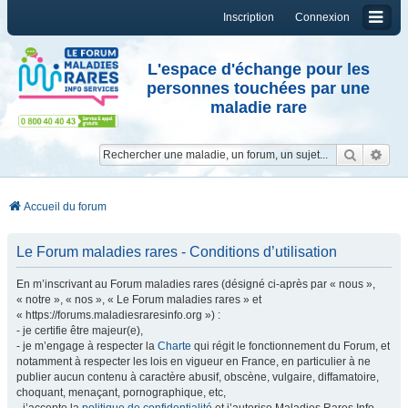
Inscription
Connexion
L'espace d'échange pour les
personnes touchées par une
maladie rare
Reche
Re
Accueil du forum
Le Forum maladies rares - Conditions d’utilisation
En m’inscrivant au Forum maladies rares (désigné ci-après par « nous »,
« notre », « nos », « Le Forum maladies rares » et
« https://forums.maladiesraresinfo.org ») :
- je certifie être majeur(e),
- je m’engage à respecter la
Charte
qui régit le fonctionnement du Forum, et
notamment à respecter les lois en vigueur en France, en particulier à ne
publier aucun contenu à caractère abusif, obscène, vulgaire, diffamatoire,
choquant, menaçant, pornographique, etc,