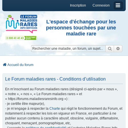
Inscription
Connexion
L'espace d'échange pour les
personnes touchées par une
maladie rare
Reche
Re
Accueil du forum
Le Forum maladies rares - Conditions d’utilisation
En m’inscrivant au Forum maladies rares (désigné ci-après par « nous »,
« notre », « nos », « Le Forum maladies rares » et
« https://forums.maladiesraresinfo.org ») :
- je certifie être majeur(e),
- je m’engage à respecter la
Charte
qui régit le fonctionnement du Forum, et
notamment à respecter les lois en vigueur en France, en particulier à ne
publier aucun contenu à caractère abusif, obscène, vulgaire, diffamatoire,
choquant, menaçant, pornographique, etc,