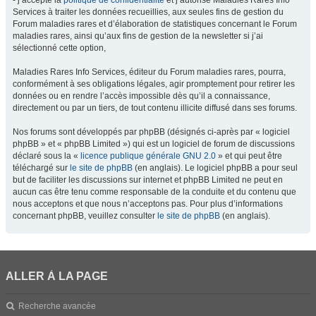
- j’accepte la
politique de confidentialité
et j’autorise Maladies Rares Info
Services à traiter les données recueillies, aux seules fins de gestion du
Forum maladies rares et d’élaboration de statistiques concernant le Forum
maladies rares, ainsi qu’aux fins de gestion de la newsletter si j’ai
sélectionné cette option,
Maladies Rares Info Services, éditeur du Forum maladies rares, pourra,
conformément à ses obligations légales, agir promptement pour retirer les
données ou en rendre l’accès impossible dès qu’il a connaissance,
directement ou par un tiers, de tout contenu illicite diffusé dans ses forums.
Nos forums sont développés par phpBB (désignés ci-après par « logiciel
phpBB » et « phpBB Limited ») qui est un logiciel de forum de discussions
déclaré sous la «
licence publique générale GNU 2.0
» et qui peut être
téléchargé sur
le site de phpBB
(en anglais). Le logiciel phpBB a pour seul
but de faciliter les discussions sur internet et phpBB Limited ne peut en
aucun cas être tenu comme responsable de la conduite et du contenu que
nous acceptons et que nous n’acceptons pas. Pour plus d’informations
concernant phpBB, veuillez consulter
le site de phpBB
(en anglais).
ALLER À LA PAGE
Recherche avancée