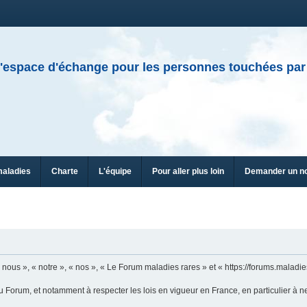
'espace d'échange pour les personnes touchées par
maladies
Charte
L'équipe
Pour aller plus loin
Demander un n
n
ous », « notre », « nos », « Le Forum maladies rares » et « https://forums.maladies
u Forum, et notamment à respecter les lois en vigueur en France, en particulier à n