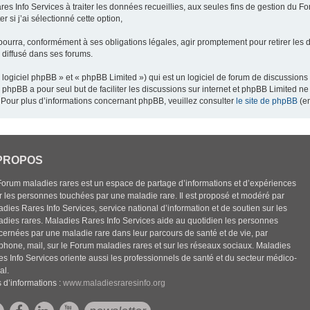
res Info Services à traiter les données recueillies, aux seules fins de gestion du F
 si j’ai sélectionné cette option,
pourra, conformément à ses obligations légales, agir promptement pour retirer les 
e diffusé dans ses forums.
ogiciel phpBB » et « phpBB Limited ») qui est un logiciel de forum de discussions
el phpBB a pour seul but de faciliter les discussions sur internet et phpBB Limited
Pour plus d’informations concernant phpBB, veuillez consulter
le site de phpBB
(en
PROPOS
Forum maladies rares est un espace de partage d’informations et d’expériences
r les personnes touchées par une maladie rare. Il est proposé et modéré par
dies Rares Info Services, service national d’information et de soutien sur les
adies rares. Maladies Rares Info Services aide au quotidien les personnes
cernées par une maladie rare dans leur parcours de santé et de vie, par
éphone, mail, sur le Forum maladies rares et sur les réseaux sociaux. Maladies
es Info Services oriente aussi les professionnels de santé et du secteur médico-
al.
 d’informations :
www.maladiesraresinfo.org