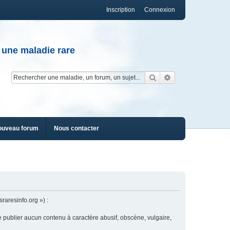
Inscription
Connexion
 une maladie rare
Rechercher
Recherche av
ouveau forum
Nous contacter
raresinfo.org ») :
e publier aucun contenu à caractère abusif, obscène, vulgaire,