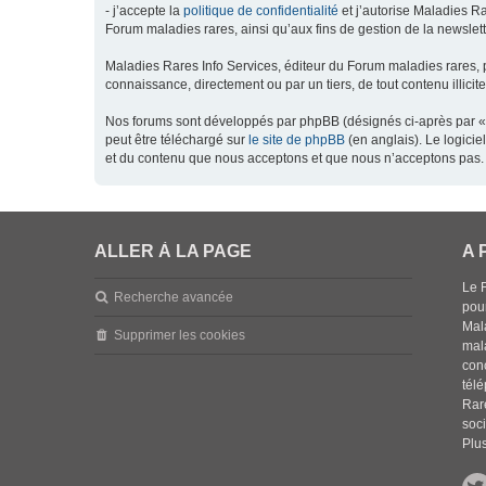
- j’accepte la
politique de confidentialité
et j’autorise Maladies Ra
Forum maladies rares, ainsi qu’aux fins de gestion de la newsletter
Maladies Rares Info Services, éditeur du Forum maladies rares, 
connaissance, directement ou par un tiers, de tout contenu illicit
Nos forums sont développés par phpBB (désignés ci-après par « l
peut être téléchargé sur
le site de phpBB
(en anglais). Le logici
et du contenu que nous acceptons et que nous n’acceptons pas. 
ALLER À LA PAGE
A 
Le 
Recherche avancée
pou
Mala
Supprimer les cookies
mal
con
tél
Rar
soci
Plus