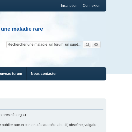
Inscription
Connexion
 une maladie rare
Rechercher
Recherche av
ouveau forum
Nous contacter
raresinfo.org ») :
e publier aucun contenu à caractère abusif, obscène, vulgaire,