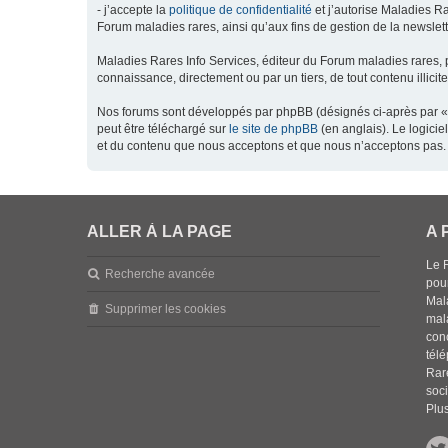
- j’accepte la
politique de confidentialité
et j’autorise Maladies Ra
Forum maladies rares, ainsi qu’aux fins de gestion de la newsletter
Maladies Rares Info Services, éditeur du Forum maladies rares, 
connaissance, directement ou par un tiers, de tout contenu illicit
Nos forums sont développés par phpBB (désignés ci-après par « l
peut être téléchargé sur
le site de phpBB
(en anglais). Le logici
et du contenu que nous acceptons et que nous n’acceptons pas. 
ALLER À LA PAGE
A 
Le 
Recherche avancée
pou
Mala
Supprimer les cookies
mal
con
tél
Rar
soci
Plus