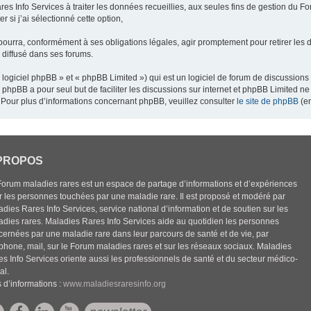
res Info Services à traiter les données recueillies, aux seules fins de gestion du F
 si j’ai sélectionné cette option,
pourra, conformément à ses obligations légales, agir promptement pour retirer les 
e diffusé dans ses forums.
ogiciel phpBB » et « phpBB Limited ») qui est un logiciel de forum de discussions
el phpBB a pour seul but de faciliter les discussions sur internet et phpBB Limited
Pour plus d’informations concernant phpBB, veuillez consulter
le site de phpBB
(en
PROPOS
Forum maladies rares est un espace de partage d’informations et d’expériences
r les personnes touchées par une maladie rare. Il est proposé et modéré par
dies Rares Info Services, service national d’information et de soutien sur les
adies rares. Maladies Rares Info Services aide au quotidien les personnes
cernées par une maladie rare dans leur parcours de santé et de vie, par
éphone, mail, sur le Forum maladies rares et sur les réseaux sociaux. Maladies
es Info Services oriente aussi les professionnels de santé et du secteur médico-
al.
 d’informations :
www.maladiesraresinfo.org