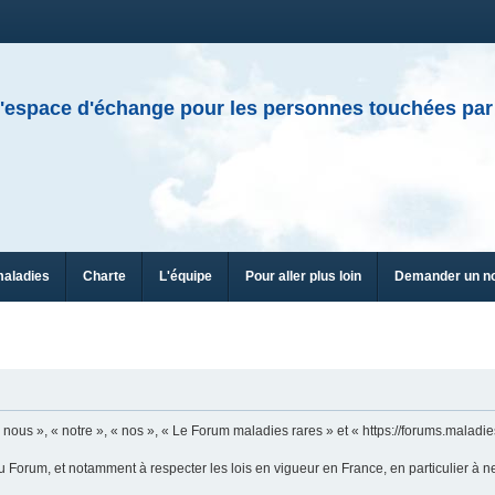
'espace d'échange pour les personnes touchées par
maladies
Charte
L'équipe
Pour aller plus loin
Demander un n
n
ous », « notre », « nos », « Le Forum maladies rares » et « https://forums.maladies
u Forum, et notamment à respecter les lois en vigueur en France, en particulier à n