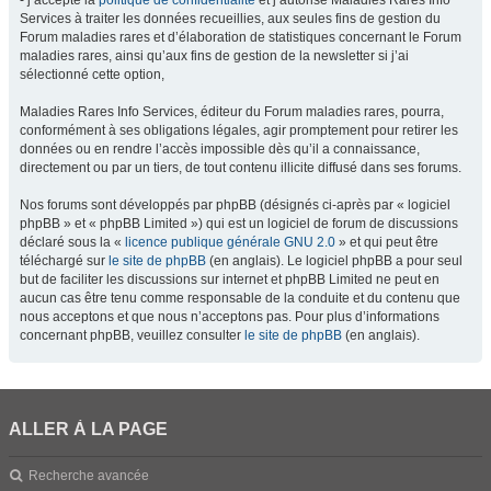
- j’accepte la
politique de confidentialité
et j’autorise Maladies Rares Info
Services à traiter les données recueillies, aux seules fins de gestion du
Forum maladies rares et d’élaboration de statistiques concernant le Forum
maladies rares, ainsi qu’aux fins de gestion de la newsletter si j’ai
sélectionné cette option,
Maladies Rares Info Services, éditeur du Forum maladies rares, pourra,
conformément à ses obligations légales, agir promptement pour retirer les
données ou en rendre l’accès impossible dès qu’il a connaissance,
directement ou par un tiers, de tout contenu illicite diffusé dans ses forums.
Nos forums sont développés par phpBB (désignés ci-après par « logiciel
phpBB » et « phpBB Limited ») qui est un logiciel de forum de discussions
déclaré sous la «
licence publique générale GNU 2.0
» et qui peut être
téléchargé sur
le site de phpBB
(en anglais). Le logiciel phpBB a pour seul
but de faciliter les discussions sur internet et phpBB Limited ne peut en
aucun cas être tenu comme responsable de la conduite et du contenu que
nous acceptons et que nous n’acceptons pas. Pour plus d’informations
concernant phpBB, veuillez consulter
le site de phpBB
(en anglais).
ALLER À LA PAGE
Recherche avancée