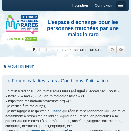
Inscription
Connexion
L'espace d'échange pour les
personnes touchées par une
maladie rare
Reche
Re
Accueil du forum
Le Forum maladies rares - Conditions d’utilisation
En m’inscrivant au Forum maladies rares (désigné ci-après par « nous »,
« notre », « nos », « Le Forum maladies rares » et
« https://forums.maladiesraresinfo.org ») :
- je certifie être majeur(e),
- je m’engage à respecter la
Charte
qui régit le fonctionnement du Forum, et
notamment à respecter les lois en vigueur en France, en particulier à ne
publier aucun contenu à caractère abusif, obscène, vulgaire, diffamatoire,
choquant, menaçant, pornographique, etc,