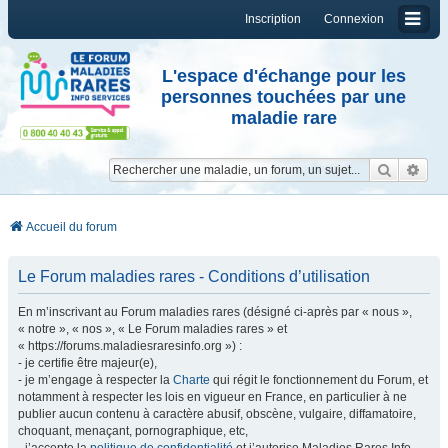
Inscription
Connexion
L'espace d'échange pour les
personnes touchées par une
maladie rare
Reche
Re
Accueil du forum
Le Forum maladies rares - Conditions d’utilisation
En m’inscrivant au Forum maladies rares (désigné ci-après par « nous »,
« notre », « nos », « Le Forum maladies rares » et
« https://forums.maladiesraresinfo.org ») :
- je certifie être majeur(e),
- je m’engage à respecter la
Charte
qui régit le fonctionnement du Forum, et
notamment à respecter les lois en vigueur en France, en particulier à ne
publier aucun contenu à caractère abusif, obscène, vulgaire, diffamatoire,
choquant, menaçant, pornographique, etc,