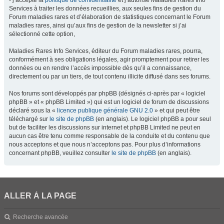
- j’accepte la
politique de confidentialité
et j’autorise Maladies Rares Info
Services à traiter les données recueillies, aux seules fins de gestion du
Forum maladies rares et d’élaboration de statistiques concernant le Forum
maladies rares, ainsi qu’aux fins de gestion de la newsletter si j’ai
sélectionné cette option,
Maladies Rares Info Services, éditeur du Forum maladies rares, pourra,
conformément à ses obligations légales, agir promptement pour retirer les
données ou en rendre l’accès impossible dès qu’il a connaissance,
directement ou par un tiers, de tout contenu illicite diffusé dans ses forums.
Nos forums sont développés par phpBB (désignés ci-après par « logiciel
phpBB » et « phpBB Limited ») qui est un logiciel de forum de discussions
déclaré sous la «
licence publique générale GNU 2.0
» et qui peut être
téléchargé sur
le site de phpBB
(en anglais). Le logiciel phpBB a pour seul
but de faciliter les discussions sur internet et phpBB Limited ne peut en
aucun cas être tenu comme responsable de la conduite et du contenu que
nous acceptons et que nous n’acceptons pas. Pour plus d’informations
concernant phpBB, veuillez consulter
le site de phpBB
(en anglais).
ALLER À LA PAGE
Recherche avancée