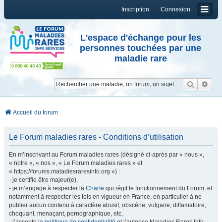
Inscription
Connexion
L'espace d'échange pour les
personnes touchées par une
maladie rare
Reche
Re
Accueil du forum
Le Forum maladies rares - Conditions d’utilisation
En m’inscrivant au Forum maladies rares (désigné ci-après par « nous »,
« notre », « nos », « Le Forum maladies rares » et
« https://forums.maladiesraresinfo.org ») :
- je certifie être majeur(e),
- je m’engage à respecter la
Charte
qui régit le fonctionnement du Forum, et
notamment à respecter les lois en vigueur en France, en particulier à ne
publier aucun contenu à caractère abusif, obscène, vulgaire, diffamatoire,
choquant, menaçant, pornographique, etc,