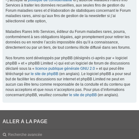
- j’accepte la
politique de confidentialité
et j’autorise Maladies Rares Info
Services à traiter les données recueillies, aux seules fins de gestion du
Forum maladies rares et d’élaboration de statistiques concernant le Forum
maladies rares, ainsi qu’aux fins de gestion de la newsletter si j’ai
sélectionné cette option,
Maladies Rares Info Services, éditeur du Forum maladies rares, pourra,
conformément à ses obligations légales, agir promptement pour retirer les
données ou en rendre l’accès impossible dès qu’il a connaissance,
directement ou par un tiers, de tout contenu illicite diffusé dans ses forums.
Nos forums sont développés par phpBB (désignés ci-après par « logiciel
phpBB » et « phpBB Limited ») qui est un logiciel de forum de discussions
déclaré sous la «
licence publique générale GNU 2.0
» et qui peut être
téléchargé sur
le site de phpBB
(en anglais). Le logiciel phpBB a pour seul
but de faciliter les discussions sur internet et phpBB Limited ne peut en
aucun cas être tenu comme responsable de la conduite et du contenu que
nous acceptons et que nous n’acceptons pas. Pour plus d’informations
concernant phpBB, veuillez consulter
le site de phpBB
(en anglais).
ALLER À LA PAGE
Recherche avancée