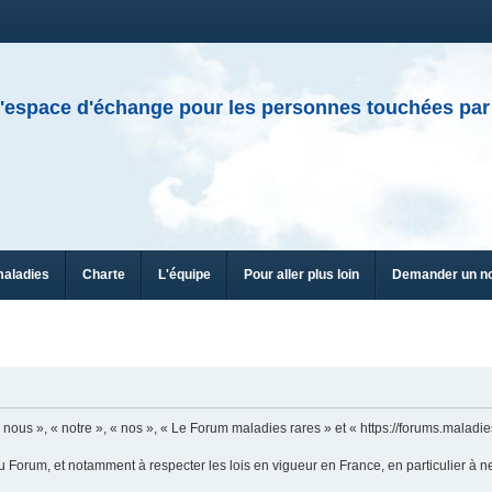
'espace d'échange pour les personnes touchées par
maladies
Charte
L'équipe
Pour aller plus loin
Demander un n
n
ous », « notre », « nos », « Le Forum maladies rares » et « https://forums.maladies
u Forum, et notamment à respecter les lois en vigueur en France, en particulier à n