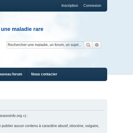
Inscription
Connexion
 une maladie rare
Rechercher
Recherche av
ouveau forum
Nous contacter
raresinfo.org ») :
e publier aucun contenu à caractère abusif, obscène, vulgaire,