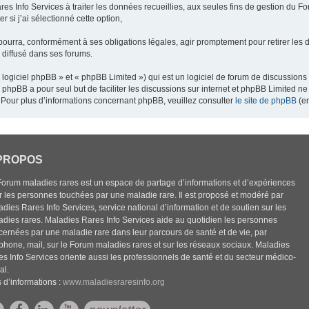
res Info Services à traiter les données recueillies, aux seules fins de gestion du F
 si j’ai sélectionné cette option,
pourra, conformément à ses obligations légales, agir promptement pour retirer les 
e diffusé dans ses forums.
ogiciel phpBB » et « phpBB Limited ») qui est un logiciel de forum de discussions
el phpBB a pour seul but de faciliter les discussions sur internet et phpBB Limited
Pour plus d’informations concernant phpBB, veuillez consulter
le site de phpBB
(en
PROPOS
Forum maladies rares est un espace de partage d’informations et d’expériences
r les personnes touchées par une maladie rare. Il est proposé et modéré par
dies Rares Info Services, service national d’information et de soutien sur les
adies rares. Maladies Rares Info Services aide au quotidien les personnes
cernées par une maladie rare dans leur parcours de santé et de vie, par
éphone, mail, sur le Forum maladies rares et sur les réseaux sociaux. Maladies
es Info Services oriente aussi les professionnels de santé et du secteur médico-
al.
 d’informations :
www.maladiesraresinfo.org