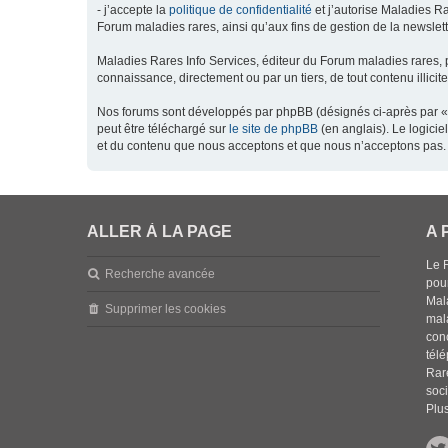
- j’accepte la
politique de confidentialité
et j’autorise Maladies Ra
Forum maladies rares, ainsi qu’aux fins de gestion de la newsletter
Maladies Rares Info Services, éditeur du Forum maladies rares, 
connaissance, directement ou par un tiers, de tout contenu illicit
Nos forums sont développés par phpBB (désignés ci-après par « l
peut être téléchargé sur
le site de phpBB
(en anglais). Le logici
et du contenu que nous acceptons et que nous n’acceptons pas. 
ALLER À LA PAGE
A 
Le 
Recherche avancée
pou
Mala
Supprimer les cookies
mal
con
tél
Rar
soci
Plus