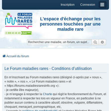
Inscription
Connexion
L'espace d'échange pour les
personnes touchées par une
maladie rare
Reche
Re
Accueil du forum
Le Forum maladies rares - Conditions d’utilisation
En m’inscrivant au Forum maladies rares (désigné ci-après par « nous »,
« notre », « nos », « Le Forum maladies rares » et
« https://forums.maladiesraresinfo.org ») :
- je certifie être majeur(e),
- je m’engage à respecter la
Charte
qui régit le fonctionnement du Forum, et
notamment à respecter les lois en vigueur en France, en particulier à ne
publier aucun contenu à caractère abusif, obscène, vulgaire, diffamatoire,
choquant, menaçant, pornographique, etc,