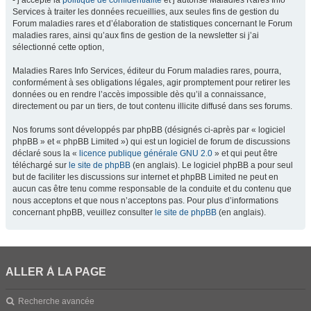
- j’accepte la
politique de confidentialité
et j’autorise Maladies Rares Info
Services à traiter les données recueillies, aux seules fins de gestion du
Forum maladies rares et d’élaboration de statistiques concernant le Forum
maladies rares, ainsi qu’aux fins de gestion de la newsletter si j’ai
sélectionné cette option,
Maladies Rares Info Services, éditeur du Forum maladies rares, pourra,
conformément à ses obligations légales, agir promptement pour retirer les
données ou en rendre l’accès impossible dès qu’il a connaissance,
directement ou par un tiers, de tout contenu illicite diffusé dans ses forums.
Nos forums sont développés par phpBB (désignés ci-après par « logiciel
phpBB » et « phpBB Limited ») qui est un logiciel de forum de discussions
déclaré sous la «
licence publique générale GNU 2.0
» et qui peut être
téléchargé sur
le site de phpBB
(en anglais). Le logiciel phpBB a pour seul
but de faciliter les discussions sur internet et phpBB Limited ne peut en
aucun cas être tenu comme responsable de la conduite et du contenu que
nous acceptons et que nous n’acceptons pas. Pour plus d’informations
concernant phpBB, veuillez consulter
le site de phpBB
(en anglais).
ALLER À LA PAGE
Recherche avancée