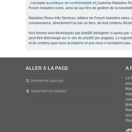
- j’accepte la
politique de confidentialité
et j’autorise Maladies Ra
Forum maladies rares, ainsi qu’aux fins de gestion de la newsletter
Maladies Rares Info Services, éditeur du Forum maladies rares, 
connaissance, directement ou par un tiers, de tout contenu illicit
Nos forums sont développés par phpBB (désignés ci-après par « l
peut être téléchargé sur
le site de phpBB
(en anglais). Le logici
et du contenu que nous acceptons et que nous n’acceptons pas. 
ALLER À LA PAGE
A 
Le 
Recherche avancée
pou
Mala
Supprimer les cookies
mal
con
tél
Rar
soci
Plus