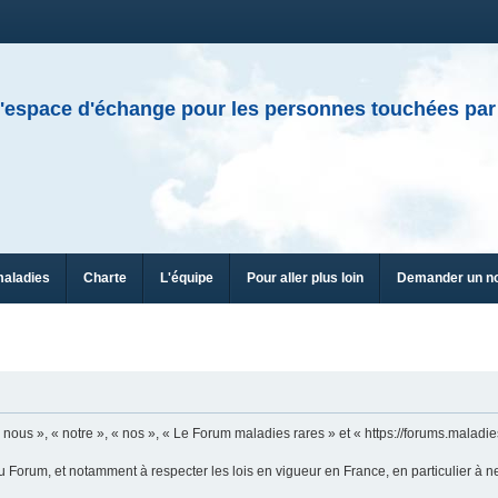
'espace d'échange pour les personnes touchées par
maladies
Charte
L'équipe
Pour aller plus loin
Demander un n
n
ous », « notre », « nos », « Le Forum maladies rares » et « https://forums.maladies
u Forum, et notamment à respecter les lois en vigueur en France, en particulier à n