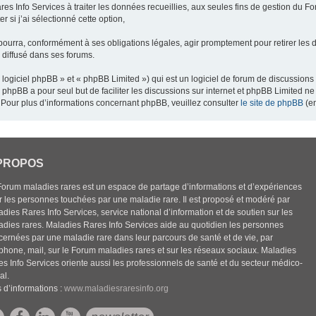
res Info Services à traiter les données recueillies, aux seules fins de gestion du F
 si j’ai sélectionné cette option,
pourra, conformément à ses obligations légales, agir promptement pour retirer les 
e diffusé dans ses forums.
ogiciel phpBB » et « phpBB Limited ») qui est un logiciel de forum de discussions
el phpBB a pour seul but de faciliter les discussions sur internet et phpBB Limited
Pour plus d’informations concernant phpBB, veuillez consulter
le site de phpBB
(en
PROPOS
Forum maladies rares est un espace de partage d’informations et d’expériences
r les personnes touchées par une maladie rare. Il est proposé et modéré par
dies Rares Info Services, service national d’information et de soutien sur les
adies rares. Maladies Rares Info Services aide au quotidien les personnes
cernées par une maladie rare dans leur parcours de santé et de vie, par
éphone, mail, sur le Forum maladies rares et sur les réseaux sociaux. Maladies
es Info Services oriente aussi les professionnels de santé et du secteur médico-
al.
 d’informations :
www.maladiesraresinfo.org