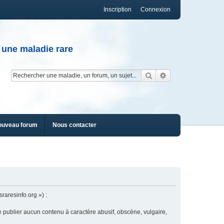
Inscription
Connexion
 une maladie rare
Rechercher
Recherche av
ouveau forum
Nous contacter
raresinfo.org ») :
e publier aucun contenu à caractère abusif, obscène, vulgaire,