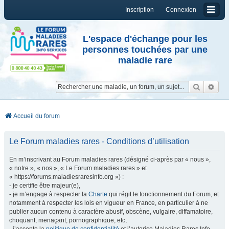
Inscription
Connexion
L'espace d'échange pour les
personnes touchées par une
maladie rare
Reche
Re
Accueil du forum
Le Forum maladies rares - Conditions d’utilisation
En m’inscrivant au Forum maladies rares (désigné ci-après par « nous »,
« notre », « nos », « Le Forum maladies rares » et
« https://forums.maladiesraresinfo.org ») :
- je certifie être majeur(e),
- je m’engage à respecter la
Charte
qui régit le fonctionnement du Forum, et
notamment à respecter les lois en vigueur en France, en particulier à ne
publier aucun contenu à caractère abusif, obscène, vulgaire, diffamatoire,
choquant, menaçant, pornographique, etc,