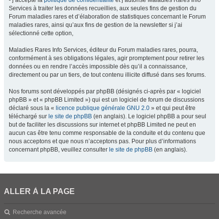
- j’accepte la
politique de confidentialité
et j’autorise Maladies Rares Info
Services à traiter les données recueillies, aux seules fins de gestion du
Forum maladies rares et d’élaboration de statistiques concernant le Forum
maladies rares, ainsi qu’aux fins de gestion de la newsletter si j’ai
sélectionné cette option,
Maladies Rares Info Services, éditeur du Forum maladies rares, pourra,
conformément à ses obligations légales, agir promptement pour retirer les
données ou en rendre l’accès impossible dès qu’il a connaissance,
directement ou par un tiers, de tout contenu illicite diffusé dans ses forums.
Nos forums sont développés par phpBB (désignés ci-après par « logiciel
phpBB » et « phpBB Limited ») qui est un logiciel de forum de discussions
déclaré sous la «
licence publique générale GNU 2.0
» et qui peut être
téléchargé sur
le site de phpBB
(en anglais). Le logiciel phpBB a pour seul
but de faciliter les discussions sur internet et phpBB Limited ne peut en
aucun cas être tenu comme responsable de la conduite et du contenu que
nous acceptons et que nous n’acceptons pas. Pour plus d’informations
concernant phpBB, veuillez consulter
le site de phpBB
(en anglais).
ALLER À LA PAGE
Recherche avancée