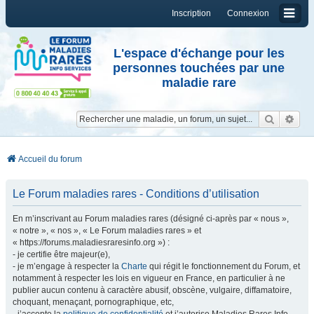
Inscription
Connexion
L'espace d'échange pour les
personnes touchées par une
maladie rare
Reche
Re
Accueil du forum
Le Forum maladies rares - Conditions d’utilisation
En m’inscrivant au Forum maladies rares (désigné ci-après par « nous »,
« notre », « nos », « Le Forum maladies rares » et
« https://forums.maladiesraresinfo.org ») :
- je certifie être majeur(e),
- je m’engage à respecter la
Charte
qui régit le fonctionnement du Forum, et
notamment à respecter les lois en vigueur en France, en particulier à ne
publier aucun contenu à caractère abusif, obscène, vulgaire, diffamatoire,
choquant, menaçant, pornographique, etc,