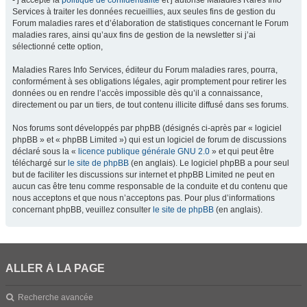
- j’accepte la
politique de confidentialité
et j’autorise Maladies Rares Info
Services à traiter les données recueillies, aux seules fins de gestion du
Forum maladies rares et d’élaboration de statistiques concernant le Forum
maladies rares, ainsi qu’aux fins de gestion de la newsletter si j’ai
sélectionné cette option,
Maladies Rares Info Services, éditeur du Forum maladies rares, pourra,
conformément à ses obligations légales, agir promptement pour retirer les
données ou en rendre l’accès impossible dès qu’il a connaissance,
directement ou par un tiers, de tout contenu illicite diffusé dans ses forums.
Nos forums sont développés par phpBB (désignés ci-après par « logiciel
phpBB » et « phpBB Limited ») qui est un logiciel de forum de discussions
déclaré sous la «
licence publique générale GNU 2.0
» et qui peut être
téléchargé sur
le site de phpBB
(en anglais). Le logiciel phpBB a pour seul
but de faciliter les discussions sur internet et phpBB Limited ne peut en
aucun cas être tenu comme responsable de la conduite et du contenu que
nous acceptons et que nous n’acceptons pas. Pour plus d’informations
concernant phpBB, veuillez consulter
le site de phpBB
(en anglais).
ALLER À LA PAGE
Recherche avancée