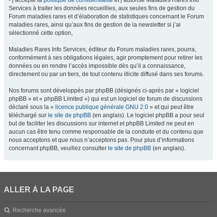
- j’accepte la
politique de confidentialité
et j’autorise Maladies Rares Info
Services à traiter les données recueillies, aux seules fins de gestion du
Forum maladies rares et d’élaboration de statistiques concernant le Forum
maladies rares, ainsi qu’aux fins de gestion de la newsletter si j’ai
sélectionné cette option,
Maladies Rares Info Services, éditeur du Forum maladies rares, pourra,
conformément à ses obligations légales, agir promptement pour retirer les
données ou en rendre l’accès impossible dès qu’il a connaissance,
directement ou par un tiers, de tout contenu illicite diffusé dans ses forums.
Nos forums sont développés par phpBB (désignés ci-après par « logiciel
phpBB » et « phpBB Limited ») qui est un logiciel de forum de discussions
déclaré sous la «
licence publique générale GNU 2.0
» et qui peut être
téléchargé sur
le site de phpBB
(en anglais). Le logiciel phpBB a pour seul
but de faciliter les discussions sur internet et phpBB Limited ne peut en
aucun cas être tenu comme responsable de la conduite et du contenu que
nous acceptons et que nous n’acceptons pas. Pour plus d’informations
concernant phpBB, veuillez consulter
le site de phpBB
(en anglais).
ALLER À LA PAGE
Recherche avancée