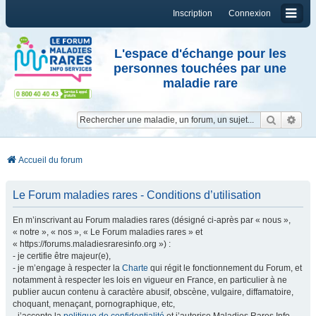
Inscription
Connexion
L'espace d'échange pour les
personnes touchées par une
maladie rare
Reche
Re
Accueil du forum
Le Forum maladies rares - Conditions d’utilisation
En m’inscrivant au Forum maladies rares (désigné ci-après par « nous »,
« notre », « nos », « Le Forum maladies rares » et
« https://forums.maladiesraresinfo.org ») :
- je certifie être majeur(e),
- je m’engage à respecter la
Charte
qui régit le fonctionnement du Forum, et
notamment à respecter les lois en vigueur en France, en particulier à ne
publier aucun contenu à caractère abusif, obscène, vulgaire, diffamatoire,
choquant, menaçant, pornographique, etc,