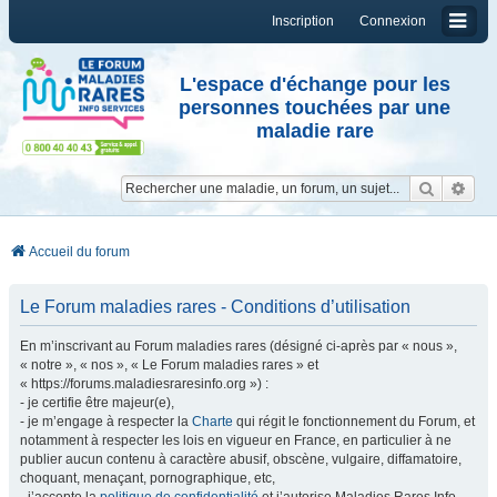
Inscription
Connexion
L'espace d'échange pour les
personnes touchées par une
maladie rare
Reche
Re
Accueil du forum
Le Forum maladies rares - Conditions d’utilisation
En m’inscrivant au Forum maladies rares (désigné ci-après par « nous »,
« notre », « nos », « Le Forum maladies rares » et
« https://forums.maladiesraresinfo.org ») :
- je certifie être majeur(e),
- je m’engage à respecter la
Charte
qui régit le fonctionnement du Forum, et
notamment à respecter les lois en vigueur en France, en particulier à ne
publier aucun contenu à caractère abusif, obscène, vulgaire, diffamatoire,
choquant, menaçant, pornographique, etc,