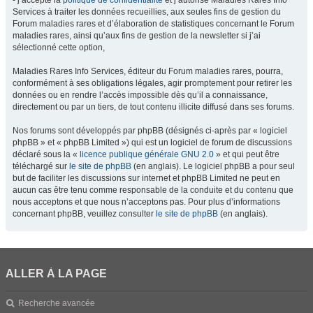
- j’accepte la
politique de confidentialité
et j’autorise Maladies Rares Info
Services à traiter les données recueillies, aux seules fins de gestion du
Forum maladies rares et d’élaboration de statistiques concernant le Forum
maladies rares, ainsi qu’aux fins de gestion de la newsletter si j’ai
sélectionné cette option,
Maladies Rares Info Services, éditeur du Forum maladies rares, pourra,
conformément à ses obligations légales, agir promptement pour retirer les
données ou en rendre l’accès impossible dès qu’il a connaissance,
directement ou par un tiers, de tout contenu illicite diffusé dans ses forums.
Nos forums sont développés par phpBB (désignés ci-après par « logiciel
phpBB » et « phpBB Limited ») qui est un logiciel de forum de discussions
déclaré sous la «
licence publique générale GNU 2.0
» et qui peut être
téléchargé sur
le site de phpBB
(en anglais). Le logiciel phpBB a pour seul
but de faciliter les discussions sur internet et phpBB Limited ne peut en
aucun cas être tenu comme responsable de la conduite et du contenu que
nous acceptons et que nous n’acceptons pas. Pour plus d’informations
concernant phpBB, veuillez consulter
le site de phpBB
(en anglais).
ALLER À LA PAGE
Recherche avancée