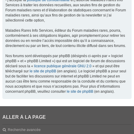
- j’accepte la
politique de confidentialité
et j’autorise Maladies Rares Info
Services à traiter les données recueillies, aux seules fins de gestion du
Forum maladies rares et d’élaboration de statistiques concernant le Forum
maladies rares, ainsi qu’aux fins de gestion de la newsletter si j’ai
sélectionné cette option,
Maladies Rares Info Services, éditeur du Forum maladies rares, pourra,
conformément à ses obligations légales, agir promptement pour retirer les
données ou en rendre l’accès impossible dès qu’il a connaissance,
directement ou par un tiers, de tout contenu illicite diffusé dans ses forums.
Nos forums sont développés par phpBB (désignés ci-après par « logiciel
phpBB » et « phpBB Limited ») qui est un logiciel de forum de discussions
déclaré sous la «
licence publique générale GNU 2.0
» et qui peut être
téléchargé sur
le site de phpBB
(en anglais). Le logiciel phpBB a pour seul
but de faciliter les discussions sur internet et phpBB Limited ne peut en
aucun cas être tenu comme responsable de la conduite et du contenu que
nous acceptons et que nous n’acceptons pas. Pour plus d’informations
concernant phpBB, veuillez consulter
le site de phpBB
(en anglais).
ALLER À LA PAGE
Recherche avancée