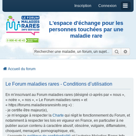
Inscription
Connexion
L'espace d'échange pour les
personnes touchées par une
maladie rare
Reche
Re
Accueil du forum
Le Forum maladies rares - Conditions d’utilisation
En m’inscrivant au Forum maladies rares (désigné ci-après par « nous »,
« notre », « nos », « Le Forum maladies rares » et
« https://forums.maladiesraresinfo.org ») :
- je certifie être majeur(e),
- je m’engage à respecter la
Charte
qui régit le fonctionnement du Forum, et
notamment à respecter les lois en vigueur en France, en particulier à ne
publier aucun contenu à caractère abusif, obscène, vulgaire, diffamatoire,
choquant, menaçant, pornographique, etc,