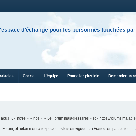
'espace d'échange pour les personnes touchées par
maladies
Charte
L'équipe
Pour aller plus loin
Demander un n
n
ous », « notre », « nos », « Le Forum maladies rares » et « https://forums.maladies
u Forum, et notamment à respecter les lois en vigueur en France, en particulier à n