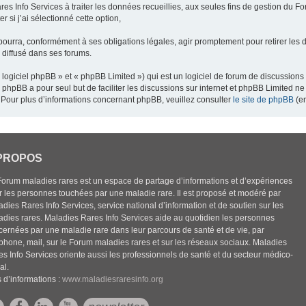
res Info Services à traiter les données recueillies, aux seules fins de gestion du F
 si j’ai sélectionné cette option,
pourra, conformément à ses obligations légales, agir promptement pour retirer les 
e diffusé dans ses forums.
ogiciel phpBB » et « phpBB Limited ») qui est un logiciel de forum de discussions
el phpBB a pour seul but de faciliter les discussions sur internet et phpBB Limited
Pour plus d’informations concernant phpBB, veuillez consulter
le site de phpBB
(en
PROPOS
Forum maladies rares est un espace de partage d’informations et d’expériences
r les personnes touchées par une maladie rare. Il est proposé et modéré par
dies Rares Info Services, service national d’information et de soutien sur les
adies rares. Maladies Rares Info Services aide au quotidien les personnes
cernées par une maladie rare dans leur parcours de santé et de vie, par
éphone, mail, sur le Forum maladies rares et sur les réseaux sociaux. Maladies
es Info Services oriente aussi les professionnels de santé et du secteur médico-
al.
 d’informations :
www.maladiesraresinfo.org