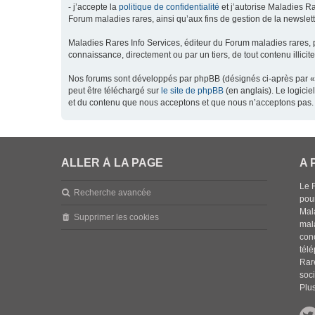
- j’accepte la
politique de confidentialité
et j’autorise Maladies Ra
Forum maladies rares, ainsi qu’aux fins de gestion de la newsletter
Maladies Rares Info Services, éditeur du Forum maladies rares, 
connaissance, directement ou par un tiers, de tout contenu illicit
Nos forums sont développés par phpBB (désignés ci-après par « l
peut être téléchargé sur
le site de phpBB
(en anglais). Le logici
et du contenu que nous acceptons et que nous n’acceptons pas. 
ALLER À LA PAGE
A 
Le 
Recherche avancée
pou
Mala
Supprimer les cookies
mal
con
tél
Rar
soci
Plus