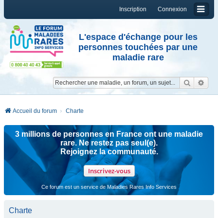
Inscription
Connexion
L'espace d'échange pour les
personnes touchées par une
maladie rare
Reche
Re
Accueil du forum
Charte
3 millions de personnes en France ont une maladie
rare. Ne restez pas seul(e).
Rejoignez la communauté.
Inscrivez-vous
Ce forum est un service de Maladies Rares Info Services
Charte