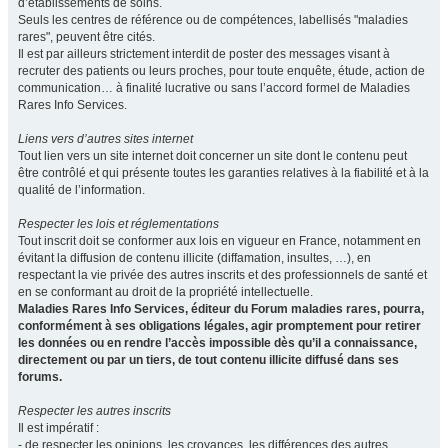
d’établissements de soins.
Seuls les centres de référence ou de compétences, labellisés "maladies
rares", peuvent être cités.
Il est par ailleurs strictement interdit de poster des messages visant à
recruter des patients ou leurs proches, pour toute enquête, étude, action de
communication… à finalité lucrative ou sans l’accord formel de Maladies
Rares Info Services.
Liens vers d’autres sites internet
Tout lien vers un site internet doit concerner un site dont le contenu peut
être contrôlé et qui présente toutes les garanties relatives à la fiabilité et à la
qualité de l’information.
Respecter les lois et réglementations
Tout inscrit doit se conformer aux lois en vigueur en France, notamment en
évitant la diffusion de contenu illicite (diffamation, insultes, …), en
respectant la vie privée des autres inscrits et des professionnels de santé et
en se conformant au droit de la propriété intellectuelle.
Maladies Rares Info Services, éditeur du Forum maladies rares, pourra,
conformément à ses obligations légales, agir promptement pour retirer
les données ou en rendre l’accès impossible dès qu’il a connaissance,
directement ou par un tiers, de tout contenu illicite diffusé dans ses
forums.
Respecter les autres inscrits
Il est impératif :
- de respecter les opinions, les croyances, les différences des autres