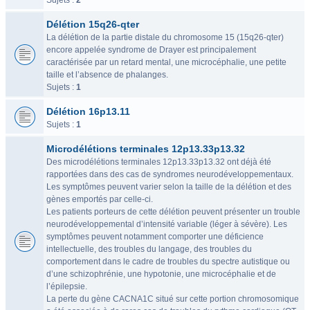
Sujets :
2
Délétion 15q26-qter
La délétion de la partie distale du chromosome 15 (15q26-qter)
encore appelée syndrome de Drayer est principalement
caractérisée par un retard mental, une microcéphalie, une petite
taille et l’absence de phalanges.
Sujets :
1
Délétion 16p13.11
Sujets :
1
Microdélétions terminales 12p13.33p13.32
Des microdélétions terminales 12p13.33p13.32 ont déjà été
rapportées dans des cas de syndromes neurodéveloppementaux.
Les symptômes peuvent varier selon la taille de la délétion et des
gènes emportés par celle-ci.
Les patients porteurs de cette délétion peuvent présenter un trouble
neurodéveloppemental d’intensité variable (léger à sévère). Les
symptômes peuvent notamment comporter une déficience
intellectuelle, des troubles du langage, des troubles du
comportement dans le cadre de troubles du spectre autistique ou
d’une schizophrénie, une hypotonie, une microcéphalie et de
l’épilepsie.
La perte du gène CACNA1C situé sur cette portion chromosomique