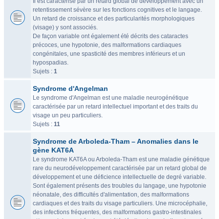
Il est caractérisé par un retard global de développement avec un
retentissement sévère sur les fonctions cognitives et le langage.
Un retard de croissance et des particularités morphologiques
(visage) y sont associés.
De façon variable ont également été décrits des cataractes
précoces, une hypotonie, des malformations cardiaques
congénitales, une spasticité des membres inférieurs et un
hypospadias.
Sujets :
1
Syndrome d'Angelman
Le syndrome d'Angelman est une maladie neurogénétique
caractérisée par un retard intellectuel important et des traits du
visage un peu particuliers.
Sujets :
11
Syndrome de Arboleda-Tham – Anomalies dans le
gène KAT6A
Le syndrome KAT6A ou Arboleda-Tham est une maladie génétique
rare du neurodéveloppement caractérisée par un retard global de
développement et une déficience intellectuelle de degré variable.
Sont également présents des troubles du langage, une hypotonie
néonatale, des difficultés d'alimentation, des malformations
cardiaques et des traits du visage particuliers. Une microcéphalie,
des infections fréquentes, des malformations gastro-intestinales