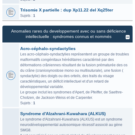
Trisomie X partielle : dup Xp11.22 del Xq25ter
Sujets :
1
Anomalies rares du developpement avec ou sans déficience
intellectuelle : syndromes connus et nommés
Acro-céphalo-syndactylies
Les acro-céphalo-syndactylies représentent un groupe de troubles
malformatifs congénitaux héréditaires caractérisé par des
déformations crâniennes résultant de la fusion prématurée des os
du crâne (craniosynostose mono ou multisuturale), une fusion (
syndactylie) des doigts ou des orteils, des traits du visage
caractéristiques, un déficit intellectuel et d'un retard de
développemental variable.
Le groupe inclut les syndromes d'Apert, de Pfeiffer, de Saethre-
Chotzen, de Jackson-Weiss et de Carpenter.
Sujets :
1
Syndrome d'Alzahrani-Kuwahara (ALKUS)
Le syndrome d'Alzahrani-Kuwahara (ALKUS) est un syndrome
neurodéveloppemental autosomique récessif associé au gène
SMG8.