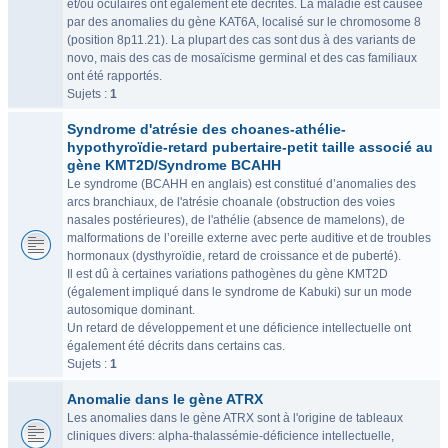
et/ou oculaires ont également été décrites. La maladie est causée
par des anomalies du gène KAT6A, localisé sur le chromosome 8
(position 8p11.21). La plupart des cas sont dus à des variants de
novo, mais des cas de mosaïcisme germinal et des cas familiaux
ont été rapportés.
Sujets :
1
Syndrome d'atrésie des choanes-athélie-
hypothyroïdie-retard pubertaire-petit taille associé au
gène KMT2D/Syndrome BCAHH
Le syndrome (BCAHH en anglais) est constitué d’anomalies des
arcs branchiaux, de l'atrésie choanale (obstruction des voies
nasales postérieures), de l'athélie (absence de mamelons), de
malformations de l’oreille externe avec perte auditive et de troubles
hormonaux (dysthyroïdie, retard de croissance et de puberté).
Il est dû à certaines variations pathogènes du gène KMT2D
(également impliqué dans le syndrome de Kabuki) sur un mode
autosomique dominant.
Un retard de développement et une déficience intellectuelle ont
également été décrits dans certains cas.
Sujets :
1
Anomalie dans le gène ATRX
Les anomalies dans le gène ATRX sont à l'origine de tableaux
cliniques divers: alpha-thalassémie-déficience intellectuelle,