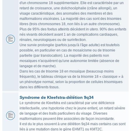
d'un chromosome 18 supplémentaire. Elle est caractérisée par un
retard de croissance, une dolichocéphalie (crâne allongé), un
visage caractéristique, des anomalies des membres et des
malformations viscérales. La majorité des cas sont des trisomies
libres (trois chromosomes 18, non liés à un autre chromosome).
Plus de 95% des foetus atteints décèdent in utero. 90% des enfants
nés vivants décèdent avant 1 an de complications cardiaques,
rénales, neurologiques ou de surinfection.
Une survie prolongée (parfois jusqu'à l'âge adulte) est toutefois
possible, en particulier en cas de mosaïcisme ou de trisomie
partielle (par translocation). La majorité des patients non
mosaïques n'acquièrent qu'une autonomie limitée (absence de
langage et de marche).
Dans les cas de trisomie 18 en mosaïque (beaucoup moins
fréquents), le tableau clinique va de la trisomie 18 « classique » à
un phénotype normal, selon la proportion de cellules trisomiques
dans les différents tissus.
Syndrome de Kleefstra-délétion 9q34
Le syndrome de Kleefstra est caractérisé par une déficience
intellectuelle, une hypotonie chez le jeune enfant, un retard sévère
de langage et des traits particuliers du visage. Diverses
malformations peuvent être associées de façon inconstante.
Il est du le plus souvent à une délétion 9q34 mais certains cas sont
liés à une mutation dans le gène EHMT1 ou KMT2C.