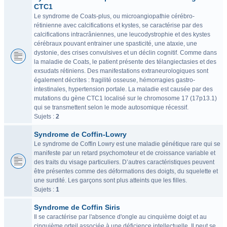
CTC1
Le syndrome de Coats-plus, ou microangiopathie cérébro-
rétinienne avec calcifications et kystes, se caractérise par des
calcifications intracrâniennes, une leucodystrophie et des kystes
cérébraux pouvant entrainer une spasticité, une ataxie, une
dystonie, des crises convulsives et un déclin cognitif. Comme dans
la maladie de Coats, le patient présente des télangiectasies et des
exsudats rétiniens. Des manifestations extraneurologiques sont
également décrites : fragilité osseuse, hémorragies gastro-
intestinales, hypertension portale. La maladie est causée par des
mutations du gène CTC1 localisé sur le chromosome 17 (17p13.1)
qui se transmettent selon le mode autosomique récessif.
Sujets :
2
Syndrome de Coffin-Lowry
Le syndrome de Coffin Lowry est une maladie génétique rare qui se
manifeste par un retard psychomoteur et de croissance variable et
des traits du visage particuliers. D’autres caractéristiques peuvent
être présentes comme des déformations des doigts, du squelette et
une surdité. Les garçons sont plus atteints que les filles.
Sujets :
1
Syndrome de Coffin Siris
Il se caractérise par l'absence d'ongle au cinquième doigt et au
cinquième orteil associée à une déficience intellectuelle. Il peut se