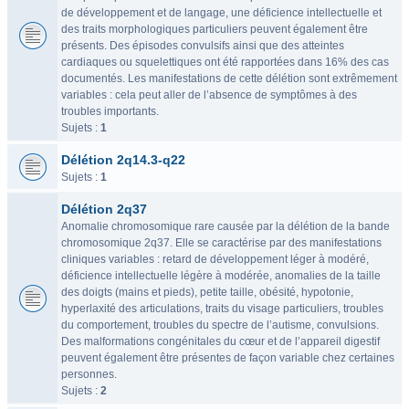
de développement et de langage, une déficience intellectuelle et
des traits morphologiques particuliers peuvent également être
présents. Des épisodes convulsifs ainsi que des atteintes
cardiaques ou squelettiques ont été rapportées dans 16% des cas
documentés. Les manifestations de cette délétion sont extrêmement
variables : cela peut aller de l’absence de symptômes à des
troubles importants.
Sujets :
1
Délétion 2q14.3-q22
Sujets :
1
Délétion 2q37
Anomalie chromosomique rare causée par la délétion de la bande
chromosomique 2q37. Elle se caractérise par des manifestations
cliniques variables : retard de développement léger à modéré,
déficience intellectuelle légère à modérée, anomalies de la taille
des doigts (mains et pieds), petite taille, obésité, hypotonie,
hyperlaxité des articulations, traits du visage particuliers, troubles
du comportement, troubles du spectre de l’autisme, convulsions.
Des malformations congénitales du cœur et de l’appareil digestif
peuvent également être présentes de façon variable chez certaines
personnes.
Sujets :
2