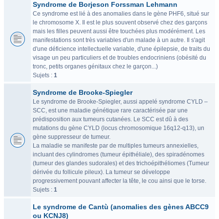
Syndrome de Borjeson Forssman Lehmann
Ce syndrome est lié à des anomalies dans le gène PHF6, situé sur
le chromosome X. Il est le plus souvent observé chez des garçons
mais les filles peuvent aussi être touchées plus modérément. Les
manifestations sont très variables d'un malade à un autre. Il s'agit
d'une déficience intellectuelle variable, d'une épilepsie, de traits du
visage un peu particuliers et de troubles endocriniens (obésité du
tronc, petits organes génitaux chez le garçon...)
Sujets :
1
Syndrome de Brooke-Spiegler
Le syndrome de Brooke-Spiegler, aussi appelé syndrome CYLD –
SCC, est une maladie génétique rare caractérisée par une
prédisposition aux tumeurs cutanées. Le SCC est dû à des
mutations du gène CYLD (locus chromosomique 16q12-q13), un
gène suppresseur de tumeur.
La maladie se manifeste par de multiples tumeurs annexielles,
incluant des cylindromes (tumeur épithéliale), des spiradénomes
(tumeur des glandes sudorales) et des trichoépithéliomes (Tumeur
dérivée du follicule pileux). La tumeur se développe
progressivement pouvant affecter la tête, le cou ainsi que le torse.
Sujets :
1
Le syndrome de Cantù (anomalies des gènes ABCC9
ou KCNJ8)