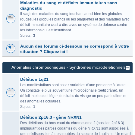
Maladies du sang et déficits immunitaires sans
diagnostic
Il s'agit des maladies du sang touchant aussi bien les globules
rouges, les globules blancs ou les plaquettes et des maladies avec
déficit immunitaire c'est à dire avec un système de défense contre
les infections qui est insuffisant.
Sujets :
3
Aucun des forums ci-dessous ne correspond à votre
situation ? Cliquez ici !
Anomalies chromosomiques - Syndromes microdélétionnels
Délétion 1q21
Les manifestations sont assez variables d'une personne à l'autre.
On constate le plus souvent une microcéphalie (petit crâne), un
déficit intellectuel léger, des traits du visage un peu particuliers et
des anomalies oculaires.
Sujets :
1
Délétion 2p16.3 - gène NRXN1
Des délétions du bras court du chromosome 2 (position 2p16.3)
impliquant des parties codantes du gène NRXN1 sont associées à
une prédisposition à des troubles du spectre de l’autisme. Un retard