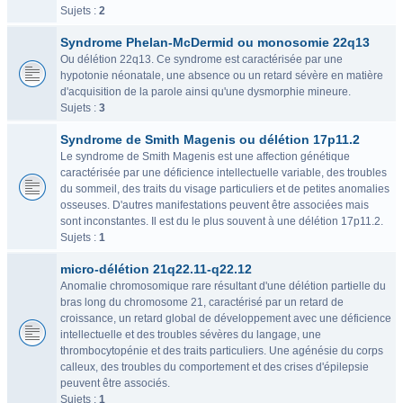
Sujets :
2
Syndrome Phelan-McDermid ou monosomie 22q13
Ou délétion 22q13. Ce syndrome est caractérisée par une
hypotonie néonatale, une absence ou un retard sévère en matière
d'acquisition de la parole ainsi qu'une dysmorphie mineure.
Sujets :
3
Syndrome de Smith Magenis ou délétion 17p11.2
Le syndrome de Smith Magenis est une affection génétique
caractérisée par une déficience intellectuelle variable, des troubles
du sommeil, des traits du visage particuliers et de petites anomalies
osseuses. D'autres manifestations peuvent être associées mais
sont inconstantes. Il est du le plus souvent à une délétion 17p11.2.
Sujets :
1
micro-délétion 21q22.11-q22.12
Anomalie chromosomique rare résultant d'une délétion partielle du
bras long du chromosome 21, caractérisé par un retard de
croissance, un retard global de développement avec une déficience
intellectuelle et des troubles sévères du langage, une
thrombocytopénie et des traits particuliers. Une agénésie du corps
calleux, des troubles du comportement et des crises d'épilepsie
peuvent être associés.
Sujets :
1