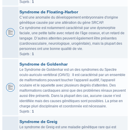
Sujets :
1
Syndrome de Floating-Harbor
C’est une anomalie du développement embryonnaire d'origine
génétique causée par une altération du gène SRCAP.
Ce syndrome est notamment caractérisé par une dysmorphie
faciale, une petite taille avec retard de l'âge osseux, et un retard de
langage. D’autres atteintes peuvent également être présentes
(cardiovasculaire, neurologique, urogénitale), mais la plupart des
personnes ont une bonne qualité de vie.
Sujets :
1
Syndrome de Goldenhar
Le Syndrome de Goldenhar est un des syndromes du Spectre
oculo-auriculo-vertébral (OAVS) : Il est caractérisé par un ensemble
de malformations pouvant toucher l'appareil auditif, l'appareil
oculaire et le squelette avec plusieurs degrés d'atteintes. Des
malformations cardiaques ainsi que des problèmes rénaux peuvent
aussi être présents. Dans la plupart des cas, aucune cause n’est
identifiée mais des causes génétiques sont possibles. La prise en
charge pluri disciplinaire et coordonnée est nécessaire.
Sujets :
1
Syndrome de Greig
Le syndrome de Greig est une maladie génétique rare qui est