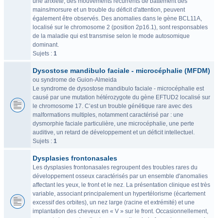
une anxiété, des mouvements récurrents de battement des
mains/morsure et un trouble du déficit d'attention, peuvent
également être observés. Des anomalies dans le gène BCL11A,
localisé sur le chromosome 2 (position 2p16.1), sont responsables
de la maladie qui est transmise selon le mode autosomique
dominant.
Sujets :
1
Dysostose mandibulo faciale - microcéphalie (MFDM)
ou syndrome de Guion-Almeida
Le syndrome de dysostose mandibulo faciale - microcéphalie est
causé par une mutation hétérozygote du gène EFTUD2 localisé sur
le chromosome 17. C’est un trouble génétique rare avec des
malformations multiples, notamment caractérisé par : une
dysmorphie faciale particulière, une microcéphalie, une perte
auditive, un retard de développement et un déficit intellectuel.
Sujets :
1
Dysplasies frontonasales
Les dysplasies frontonasales regroupent des troubles rares du
développement osseux caractérisés par un ensemble d'anomalies
affectant les yeux, le front et le nez. La présentation clinique est très
variable, associant principalement un hypertélorisme (écartement
excessif des orbites), un nez large (racine et extrémité) et une
implantation des cheveux en « V » sur le front. Occasionnellement,