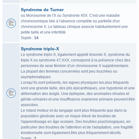
Syndrome de Turner
ou Monosomie de l'X ou Syndrome 45X. C'est une maladie
chromosomique liée à l'absence complète ou partielle d'un
chromosome X. Le tableau clinique associe habituellement une
petite taille et une infertilité
Sujets :
14
Syndrome triplo-X
Le syndrome triplo-X, également appelé trisomie X, syndrome du
triple X ou syndrome 47,XXX, correspond à la présence chez des
personnes de sexe féminin d’un chromosome X supplémentaire.
La plupart des femmes concernées sont peu touchées ou
asymptomatiques.
Lorsqu’ils sont présents, les signes physiques les plus fréquents
sont une grande taille, des plis épicanthiques, une hypotonie et une
déformation des doigts. Une épilepsie, des anomalies rénales et
génito-urinaires et une insuffisance ovarienne primaire peuvent être
associées.
Le retard moteur et du langage sont plus fréquents que dans la
population générale avec un risque élevé de troubles de
l'apprentissage en âge scolaire. Des troubles psychologiques, en
particulier des troubles de l'attention et de l'adaptation, une fragilité
émotionnelle sont également être plus fréquemment décrits.
Sujets :
2