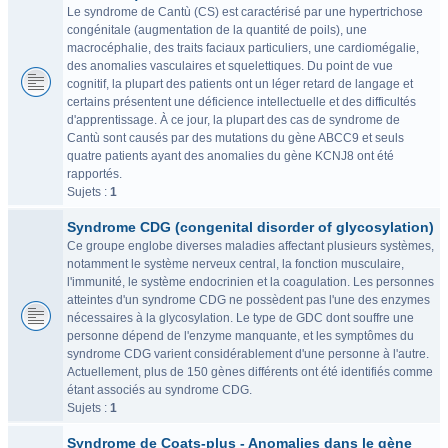
Le syndrome de Cantù (CS) est caractérisé par une hypertrichose
congénitale (augmentation de la quantité de poils), une
macrocéphalie, des traits faciaux particuliers, une cardiomégalie,
des anomalies vasculaires et squelettiques. Du point de vue
cognitif, la plupart des patients ont un léger retard de langage et
certains présentent une déficience intellectuelle et des difficultés
d'apprentissage. À ce jour, la plupart des cas de syndrome de
Cantù sont causés par des mutations du gène ABCC9 et seuls
quatre patients ayant des anomalies du gène KCNJ8 ont été
rapportés.
Sujets :
1
Syndrome CDG (congenital disorder of glycosylation)
Ce groupe englobe diverses maladies affectant plusieurs systèmes,
notamment le système nerveux central, la fonction musculaire,
l'immunité, le système endocrinien et la coagulation. Les personnes
atteintes d'un syndrome CDG ne possèdent pas l'une des enzymes
nécessaires à la glycosylation. Le type de GDC dont souffre une
personne dépend de l'enzyme manquante, et les symptômes du
syndrome CDG varient considérablement d'une personne à l'autre.
Actuellement, plus de 150 gènes différents ont été identifiés comme
étant associés au syndrome CDG.
Sujets :
1
Syndrome de Coats-plus - Anomalies dans le gène