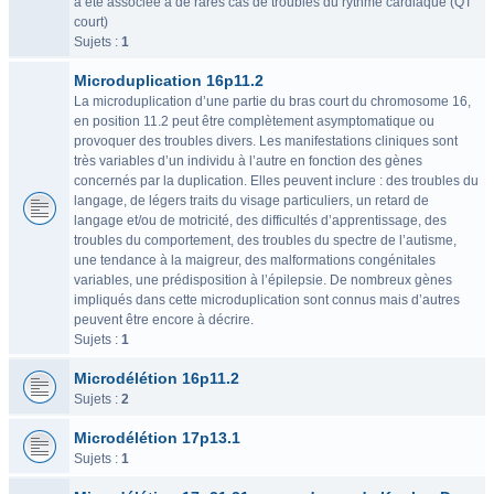
a été associée à de rares cas de troubles du rythme cardiaque (QT
court)
Sujets :
1
Microduplication 16p11.2
La microduplication d’une partie du bras court du chromosome 16,
en position 11.2 peut être complètement asymptomatique ou
provoquer des troubles divers. Les manifestations cliniques sont
très variables d’un individu à l’autre en fonction des gènes
concernés par la duplication. Elles peuvent inclure : des troubles du
langage, de légers traits du visage particuliers, un retard de
langage et/ou de motricité, des difficultés d’apprentissage, des
troubles du comportement, des troubles du spectre de l’autisme,
une tendance à la maigreur, des malformations congénitales
variables, une prédisposition à l’épilepsie. De nombreux gènes
impliqués dans cette microduplication sont connus mais d’autres
peuvent être encore à décrire.
Sujets :
1
Microdélétion 16p11.2
Sujets :
2
Microdélétion 17p13.1
Sujets :
1