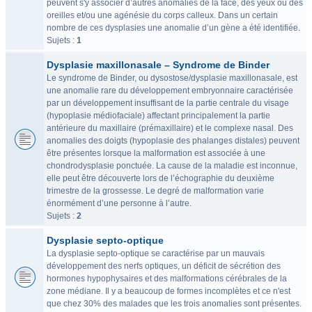
peuvent s'y associer d’autres anomalies de la face, des yeux ou des
oreilles et/ou une agénésie du corps calleux. Dans un certain
nombre de ces dysplasies une anomalie d’un gène a été identifiée.
Sujets :
1
Dysplasie maxillonasale – Syndrome de Binder
Le syndrome de Binder, ou dysostose/dysplasie maxillonasale, est
une anomalie rare du développement embryonnaire caractérisée
par un développement insuffisant de la partie centrale du visage
(hypoplasie médiofaciale) affectant principalement la partie
antérieure du maxillaire (prémaxillaire) et le complexe nasal. Des
anomalies des doigts (hypoplasie des phalanges distales) peuvent
être présentes lorsque la malformation est associée à une
chondrodysplasie ponctuée. La cause de la maladie est inconnue,
elle peut être découverte lors de l’échographie du deuxième
trimestre de la grossesse. Le degré de malformation varie
énormément d’une personne à l’autre.
Sujets :
2
Dysplasie septo-optique
La dysplasie septo-optique se caractérise par un mauvais
développement des nerfs optiques, un déficit de sécrétion des
hormones hypophysaires et des malformations cérébrales de la
zone médiane. Il y a beaucoup de formes incomplètes et ce n'est
que chez 30% des malades que les trois anomalies sont présentes.