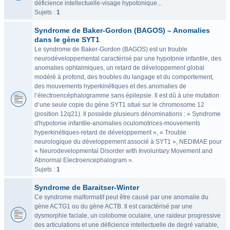
déficience intellectuelle-visage hypotonique...
Sujets :
1
Syndrome de Baker-Gordon (BAGOS) – Anomalies
dans le gène SYT1
Le syndrome de Baker-Gordon (BAGOS) est un trouble
neurodéveloppemental caractérisé par une hypotonie infantile, des
anomalies ophtalmiques, un retard de développement global
modéré à profond, des troubles du langage et du comportement,
des mouvements hyperkinétiques et des anomalies de
l’électroencéphalogramme sans épilepsie. Il est dû à une mutation
d’une seule copie du gène SYT1 situé sur le chromosome 12
(position 12q21). Il possède plusieurs dénominations : « Syndrome
d'hypotonie infantile-anomalies oculomotrices-mouvements
hyperkinétiques-retard de développement », « Trouble
neurologique du développement associé à SYT1 », NEDIMAE pour
« Neurodevelopmental Disorder with Involuntary Movement and
Abnormal Electroencephalogram ».
Sujets :
1
Syndrome de Baraitser-Winter
Ce syndrome malformatif peut être causé par une anomalie du
gène ACTG1 ou du gène ACTB. Il est caractérisé par une
dysmorphie faciale, un colobome oculaire, une raideur progressive
des articulations et une déficience intellectuelle de degré variable,