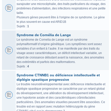
surajouter une microcéphalie, des traits particuliers du visage, des
problèmes d'alimentation, des infections respiratoires et une petite
taille.
Plusieurs gènes peuvent être à l'origine de ce syndrome. Le gène
le plus souvent en cause est ARID1B
Sujets :
1
Syndrome de Cornélia de Lange
Le syndrome de Cornelia de Lange est un syndrome
polymalformatif d’origine génétique. Les symptômes sont assez
variables d’un enfant à l’autre. Il se manifeste par des traits du
visage assez caractéristiques, un déficit intellectuel variable, un
retard de croissance débutant avant la naissance, des anomalies
des extrémités et parfois des malformations.
Sujets :
4
Syndrome CTNNB1 ou déficience intellectuelle et
diplégie spastique progressive
Le trouble neurodéveloppemental avec déficience intellectuelle et
diplégie spastique progressive se caractérise par un retard global
du développement, une altération du développement intellectuel,
une hypotonie axiale et des caractéristiques crâniofaciales
particulières. Des anomalies visuelles peuvent être associées. Ce
trouble est en rapport avec mutation hétérozygote du gène