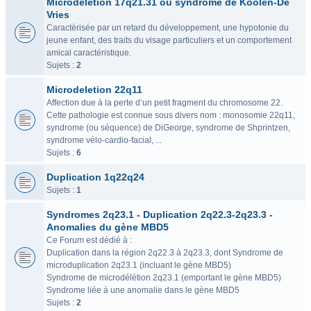
Microdélétion 17q21.31 ou syndrome de Koolen-De
Vries
Caractérisée par un retard du développement, une hypotonie du
jeune enfant, des traits du visage particuliers et un comportement
amical caractéristique.
Sujets :
2
Microdeletion 22q11
Affection due à la perte d’un petit fragment du chromosome 22.
Cette pathologie est connue sous divers nom : monosomie 22q11,
syndrome (ou séquence) de DiGeorge, syndrome de Shprintzen,
syndrome vélo-cardio-facial, ...
Sujets :
6
Duplication 1q22q24
Sujets :
1
Syndromes 2q23.1 - Duplication 2q22.3-2q23.3 -
Anomalies du gène MBD5
Ce Forum est dédié à :
Duplication dans la région 2q22.3 à 2q23.3, dont Syndrome de
microduplication 2q23.1 (incluant le gène MBD5)
Syndrome de microdélétion 2q23.1 (emportant le gène MBD5)
Syndrome liée à une anomalie dans le gène MBD5
Sujets :
2