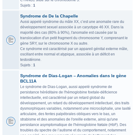
CTNNB1 situé sur le chromosome 3.
Sujets :
1
Syndrome de De la Chapelle
Aussi appelé syndrome du mâle XX, c’est une anomalie rare du
développement sexuel associée à un caryotype 46 XX. Dans la
majorité des cas (80% à 90%), l'anomalie est causée par la
translocation d'un petit fragment du chromosome Y, comprenant le
gène SRY, sur le chromosome X ou autre.
Ce syndrome est caractérisé par un appareil génital externe mâle,
oscillant entre normal et atypique, associée à un déficit en
testostérone.
Sujets :
1
Syndrome de Dias-Logan – Anomalies dans le gène
BCL11A
Le syndrome de Dias-Logan, aussi appelé syndrome de
persistance héréditaire de l'hémoglobine foetale-déficience
intellectuelle, est caractérisé par un retard global du
développement, un retard du développement intellectuel, des traits
dysmorphiques variables, notamment une microcéphalie, une laxité
articulaire, des fentes palpébrales obliques vers le bas, un
strabisme et des anomalies de l'oreille externe, ainsi qu'une
persistance asymptomatique de l'hémoglobine fœtale (HbF). Des
troubles du spectre de l’autisme et du comportement, notamment