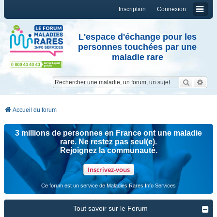
Inscription
Connexion
L'espace d'échange pour les
personnes touchées par une
maladie rare
Reche
Re
Accueil du forum
3 millions de personnes en France ont une maladie
rare. Ne restez pas seul(e).
Rejoignez la communauté.
Inscrivez-vous
Ce forum est un service de Maladies Rares Info Services
Tout savoir sur le Forum