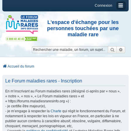
Connexion
L'espace d'échange pour les
personnes touchées par une
maladie rare
Reche
Re
Accueil du forum
Le Forum maladies rares - Inscription
En m’inscrivant au Forum maladies rares (désigné ci-après par « nous »,
« notre », « nos », « Le Forum maladies rares » et
« https://forums.maladiesraresinfo.org ») :
- je certifie être majeur(e),
- je m’engage à respecter la
Charte
qui régit le fonctionnement du Forum, et
notamment à respecter les lois en vigueur en France, en particulier à ne
publier aucun contenu à caractère abusif, obscène, vulgaire, diffamatoire,
choquant, menaçant, pornographique, etc,