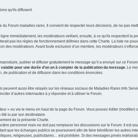
ns qu'ils diffusent.
 du Forum maladies rares. Il convient de respecter leurs décisions, de ne pas mettr
ligne immédiatement, les modérateurs veillant, ensuite, à ce qu'ils respectent la p
rait pas les règles de fonctionnement définies dans cette Charte. La liste ne pou
tion des modérateurs. Avant toute exclusion d’un membre, les modérateurs s’efforcen
eproduire, publier et diffuser gratuitement le message qu’il a envoyé sur ce Forum, 
t valable pour une durée d’un an à compter de la publication du message.
Le mess
n, de publication et de diffusion dans les conditions énoncées.
 peuvent aussi être relayés sur les réseaux sociaux de Maladies Rares Info Service
inciter d’autres internautes à y répondre et à utiliser le Forum.
ateur » ou via le menu en haut de la page du Forum. Vous pouvez éditer (modifier) o
 été lu par son destinataire.
nement de la présente Charte.
ère personnel mais ne doit pas remplacer les discussions sur le Forum. Il est souh
ant que les échanges publics se poursuivent afin de faire bénéficier les autres int
itiques, religieuses, publicitaires… est prohibée. Si des messages privés indésirabl