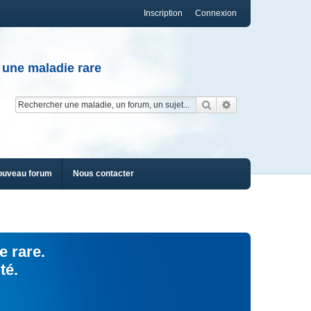
Inscription
Connexion
 une maladie rare
Rechercher
Recherche av
ouveau forum
Nous contacter
e rare.
té.