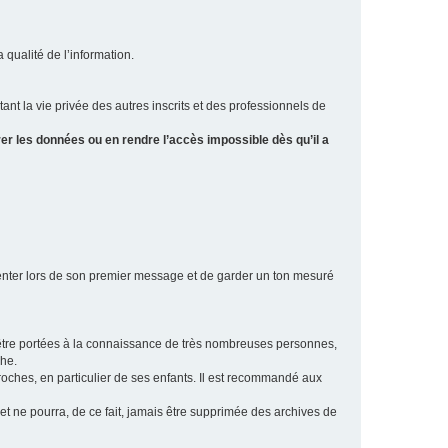
a qualité de l’information.
tant la vie privée des autres inscrits et des professionnels de
er les données ou en rendre l’accès impossible dès qu’il a
ésenter lors de son premier message et de garder un ton mesuré
t être portées à la connaissance de très nombreuses personnes,
che.
proches, en particulier de ses enfants. Il est recommandé aux
 et ne pourra, de ce fait, jamais être supprimée des archives de