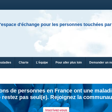
'espace d'échange pour les personnes touchées par
maladies
Charte
L'équipe
Pour aller plus loin
Demander un n
ions de personnes en France ont une maladi
 restez pas seul(e). Rejoignez la communau
Inscrivez-vous