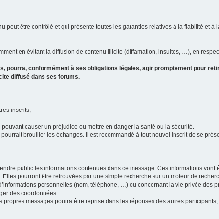
u peut être contrôlé et qui présente toutes les garanties relatives à la fiabilité et à l
ment en évitant la diffusion de contenu illicite (diffamation, insultes, …), en respec
s, pourra, conformément à ses obligations légales, agir promptement pour retir
icite diffusé dans ses forums.
res inscrits,
u pouvant causer un préjudice ou mettre en danger la santé ou la sécurité.
i pourrait brouiller les échanges. Il est recommandé à tout nouvel inscrit de se pr
’il rendre public les informations contenues dans ce message. Ces informations von
ons. Elles pourront être retrouvées par une simple recherche sur un moteur de recher
ic d’informations personnelles (nom, téléphone, …) ou concernant la vie privée des 
anger des coordonnées.
 ses propres messages pourra être reprise dans les réponses des autres participants,