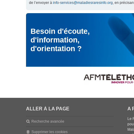
de l’envoyer à
info-services@maladiesraresinfo.org
, en précisan
Besoin d'écoute,
d'information,
d'orientation ?
ALLER À LA PAGE
A 
Le 
Recherche avancée
pou
Mala
Supprimer les cookies