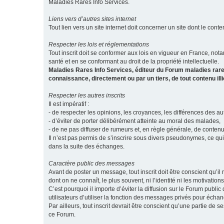
Maladies Rares Info Services.
Liens vers d’autres sites internet
Tout lien vers un site internet doit concerner un site dont le conten
Respecter les lois et réglementations
Tout inscrit doit se conformer aux lois en vigueur en France, notam
santé et en se conformant au droit de la propriété intellectuelle.
Maladies Rares Info Services, éditeur du Forum maladies rare
connaissance, directement ou par un tiers, de tout contenu ill
Respecter les autres inscrits
Il est impératif :
- de respecter les opinions, les croyances, les différences des aut
- d’éviter de porter délibérément atteinte au moral des malades,
- de ne pas diffuser de rumeurs et, en règle générale, de conten
Il n’est pas permis de s’inscrire sous divers pseudonymes, ce qu
dans la suite des échanges.
Caractère public des messages
Avant de poster un message, tout inscrit doit être conscient qu
dont on ne connaît, le plus souvent, ni l’identité ni les motivati
C’est pourquoi il importe d’éviter la diffusion sur le Forum publ
utilisateurs d’utiliser la fonction des messages privés pour éch
Par ailleurs, tout inscrit devrait être conscient qu’une partie de
ce Forum.