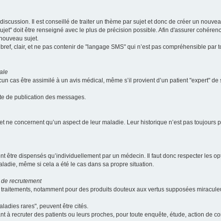
scussion. Il est conseillé de traiter un thème par sujet et donc de créer un nouv
jet" doit être renseigné avec le plus de précision possible. Afin d'assurer cohérence 
 nouveau sujet.
ef, clair, et ne pas contenir de "langage SMS" qui n’est pas compréhensible par tous
ale
cun cas être assimilé à un avis médical, même s’il provient d’un patient "expert" d
ate de publication des messages.
et ne concernent qu’un aspect de leur maladie. Leur historique n’est pas toujours pr
nt être dispensés qu’individuellement par un médecin. Il faut donc respecter les o
aladie, même si cela a été le cas dans sa propre situation.
 de recrutement
les traitements, notamment pour des produits douteux aux vertus supposées mira
ladies rares", peuvent être cités.
sant à recruter des patients ou leurs proches, pour toute enquête, étude, action de 