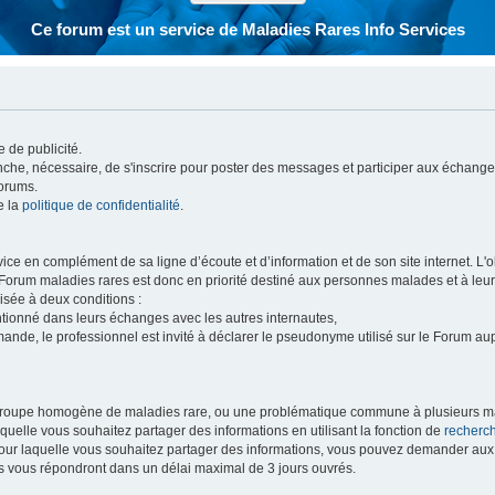
Ce forum est un service de Maladies Rares Info Services
 de publicité.
vanche, nécessaire, de s'inscrire pour poster des messages et participer aux échange
forums.
e la
politique de confidentialité
.
e en complément de sa ligne d’écoute et d’information et de son site internet. L'obj
 Forum maladies rares est donc en priorité destiné aux personnes malades et à leu
isée à deux conditions :
entionné dans leurs échanges avec les autres internautes,
mande, le professionnel est invité à déclarer le pseudonyme utilisé sur le Forum au
 groupe homogène de maladies rare, ou une problématique commune à plusieurs ma
aquelle vous souhaitez partager des informations en utilisant la fonction de
recherc
 pour laquelle vous souhaitez partager des informations, vous pouvez demander au
s vous répondront dans un délai maximal de 3 jours ouvrés.