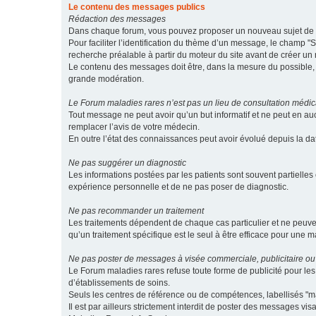
Le contenu des messages publics
Rédaction des messages
Dans chaque forum, vous pouvez proposer un nouveau sujet de di
Pour faciliter l’identification du thème d’un message, le champ "Su
recherche préalable à partir du moteur du site avant de créer un
Le contenu des messages doit être, dans la mesure du possible, br
grande modération.
Le Forum maladies rares n’est pas un lieu de consultation médic
Tout message ne peut avoir qu’un but informatif et ne peut en au
remplacer l’avis de votre médecin.
En outre l’état des connaissances peut avoir évolué depuis la d
Ne pas suggérer un diagnostic
Les informations postées par les patients sont souvent partielles 
expérience personnelle et de ne pas poser de diagnostic.
Ne pas recommander un traitement
Les traitements dépendent de chaque cas particulier et ne peuve
qu’un traitement spécifique est le seul à être efficace pour une m
Ne pas poster de messages à visée commerciale, publicitaire ou
Le Forum maladies rares refuse toute forme de publicité pour 
d’établissements de soins.
Seuls les centres de référence ou de compétences, labellisés "ma
Il est par ailleurs strictement interdit de poster des messages vi