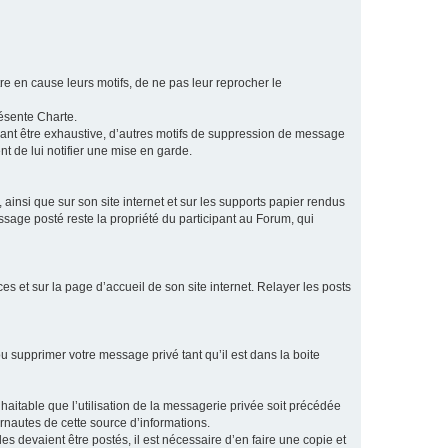
e en cause leurs motifs, de ne pas leur reprocher le
résente Charte.
vant être exhaustive, d’autres motifs de suppression de message
t de lui notifier une mise en garde.
ainsi que sur son site internet et sur les supports papier rendus
age posté reste la propriété du participant au Forum, qui
s et sur la page d’accueil de son site internet. Relayer les posts
u supprimer votre message privé tant qu’il est dans la boite
aitable que l’utilisation de la messagerie privée soit précédée
ernautes de cette source d’informations.
es devaient être postés, il est nécessaire d’en faire une copie et