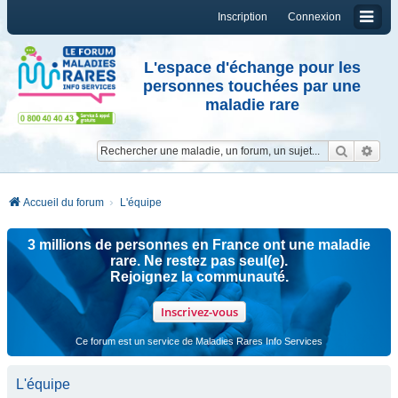
Inscription
Connexion
L'espace d'échange pour les
personnes touchées par une
maladie rare
Reche
Re
Accueil du forum
L'équipe
3 millions de personnes en France ont une maladie
rare. Ne restez pas seul(e).
Rejoignez la communauté.
Inscrivez-vous
Ce forum est un service de Maladies Rares Info Services
L'équipe