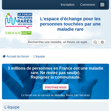
Inscription
Connexion
L'espace d'échange pour les
personnes touchées par une
maladie rare
Reche
Re
Accueil du forum
L'équipe
3 millions de personnes en France ont une maladie
rare. Ne restez pas seul(e).
Rejoignez la communauté.
Inscrivez-vous
Ce forum est un service de Maladies Rares Info Services
L'équipe