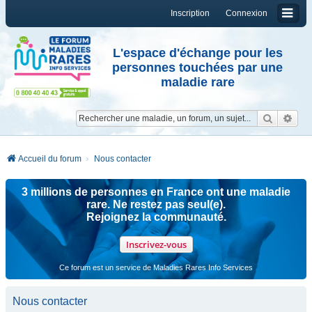
Inscription
Connexion
L'espace d'échange pour les
personnes touchées par une
maladie rare
Reche
Re
Accueil du forum
Nous contacter
3 millions de personnes en France ont une maladie
rare. Ne restez pas seul(e).
Rejoignez la communauté.
Inscrivez-vous
Ce forum est un service de Maladies Rares Info Services
Nous contacter