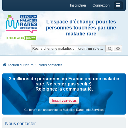
Inscription
Connexion
L'espace d'échange pour les
personnes touchées par une
maladie rare
Reche
Re
Accueil du forum
Nous contacter
3 millions de personnes en France ont une maladie
rare. Ne restez pas seul(e).
Rejoignez la communauté.
Inscrivez-vous
Ce forum est un service de Maladies Rares Info Services
Nous contacter