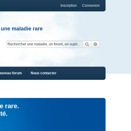
Inscription
Connexion
 une maladie rare
Rechercher
Recherche av
ouveau forum
Nous contacter
e rare.
té.