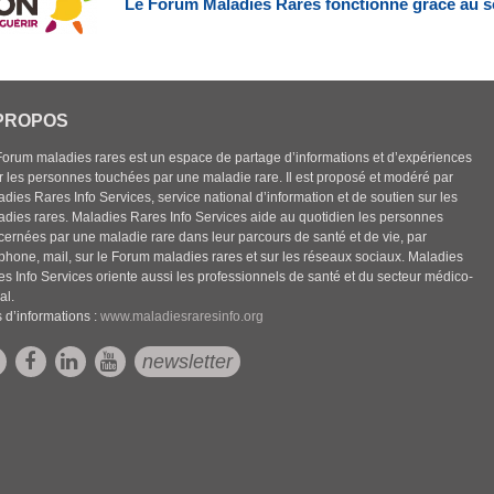
Le Forum Maladies Rares fonctionne grâce au s
PROPOS
Forum maladies rares est un espace de partage d’informations et d’expériences
r les personnes touchées par une maladie rare. Il est proposé et modéré par
dies Rares Info Services, service national d’information et de soutien sur les
adies rares. Maladies Rares Info Services aide au quotidien les personnes
cernées par une maladie rare dans leur parcours de santé et de vie, par
éphone, mail, sur le Forum maladies rares et sur les réseaux sociaux. Maladies
es Info Services oriente aussi les professionnels de santé et du secteur médico-
al.
 d’informations :
www.maladiesraresinfo.org
newsletter