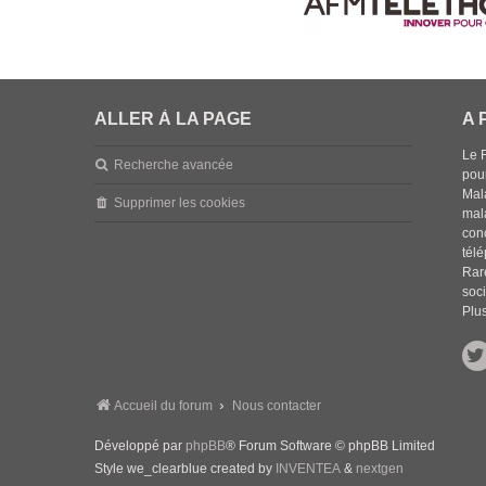
ALLER À LA PAGE
A 
Le 
Recherche avancée
pou
Mala
Supprimer les cookies
mal
con
tél
Rar
soci
Plus
Accueil du forum
Nous contacter
Développé par
phpBB
® Forum Software © phpBB Limited
Style we_clearblue created by
INVENTEA
&
nextgen