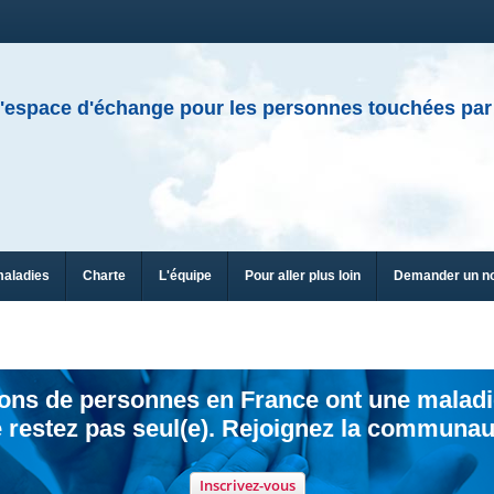
'espace d'échange pour les personnes touchées par
maladies
Charte
L'équipe
Pour aller plus loin
Demander un n
ions de personnes en France ont une maladi
 restez pas seul(e). Rejoignez la communau
Inscrivez-vous