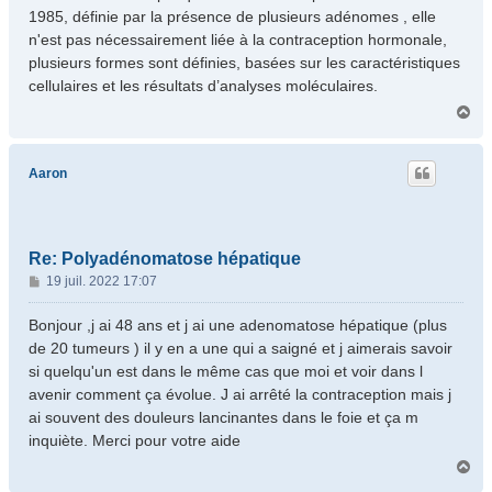
1985, définie par la présence de plusieurs adénomes , elle
n'est pas nécessairement liée à la contraception hormonale,
plusieurs formes sont définies, basées sur les caractéristiques
cellulaires et les résultats d’analyses moléculaires.
H
a
u
t
Aaron
Re: Polyadénomatose hépatique
M
19 juil. 2022 17:07
e
s
Bonjour ,j ai 48 ans et j ai une adenomatose hépatique (plus
s
de 20 tumeurs ) il y en a une qui a saigné et j aimerais savoir
a
si quelqu'un est dans le même cas que moi et voir dans l
g
avenir comment ça évolue. J ai arrêté la contraception mais j
e
ai souvent des douleurs lancinantes dans le foie et ça m
inquiète. Merci pour votre aide
H
a