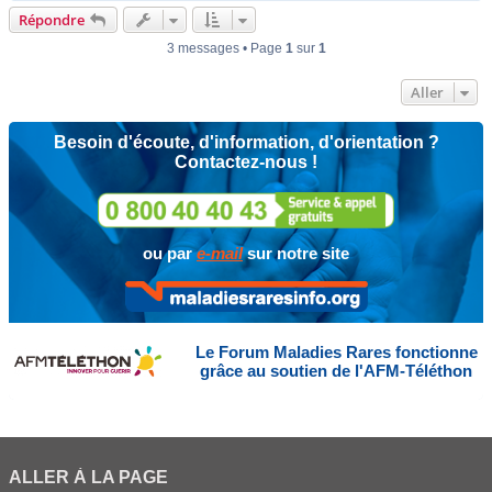
u
Répondre
t
3 messages • Page
1
sur
1
Aller
Besoin d'écoute, d'information, d'orientation ?
Contactez-nous !
ou par
e-mail
sur notre site
Le Forum Maladies Rares fonctionne
grâce au soutien de l'AFM-Téléthon
ALLER À LA PAGE