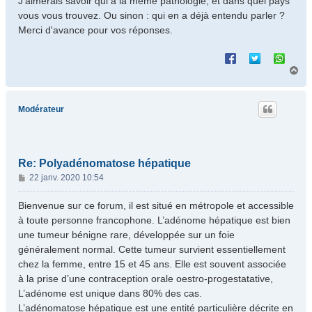
J'aimerais savoir qui a la même pathologie, et dans quel pays
vous vous trouvez. Ou sinon : qui en a déjà entendu parler ?
Merci d'avance pour vos réponses.
H
a
u
t
Modérateur
Re: Polyadénomatose hépatique
M
22 janv. 2020 10:54
e
s
Bienvenue sur ce forum, il est situé en métropole et accessible
s
à toute personne francophone. L’adénome hépatique est bien
a
une tumeur bénigne rare, développée sur un foie
g
généralement normal. Cette tumeur survient essentiellement
e
chez la femme, entre 15 et 45 ans. Elle est souvent associée
à la prise d’une contraception orale oestro-progestatative,
L’adénome est unique dans 80% des cas.
L’adénomatose hépatique est une entité particulière décrite en