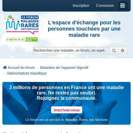
Inscription
Connexion
L'espace d'échange pour les
personnes touchées par une
maladie rare
Reche
Re
Accueil du forum
Maladies de l'appareil digestif
Adénomatose hépatique
3 millions de personnes en France ont une maladie
rare. Ne restez pas seul(e).
Rejoignez la communauté.
Inscrivez-vous
Ce forum est un service de Maladies Rares Info Services