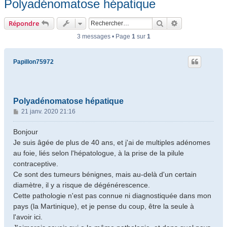
Polyadénomatose hépatique
Rechercher
Recherche ava
Répondre
3 messages • Page
1
sur
1
Papillon75972
Polyadénomatose hépatique
M
21 janv. 2020 21:16
e
s
Bonjour
s
Je suis âgée de plus de 40 ans, et j'ai de multiples adénomes
a
au foie, liés selon l'hépatologue, à la prise de la pilule
g
contraceptive.
e
Ce sont des tumeurs bénignes, mais au-delà d'un certain
diamètre, il y a risque de dégénérescence.
Cette pathologie n'est pas connue ni diagnostiquée dans mon
pays (la Martinique), et je pense du coup, être la seule à
l'avoir ici.