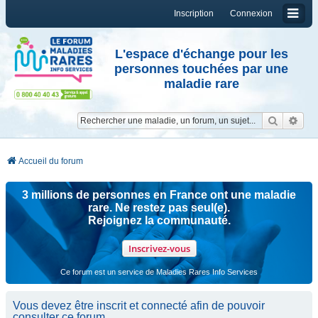
Inscription
Connexion
L'espace d'échange pour les
personnes touchées par une
maladie rare
Reche
Re
Accueil du forum
3 millions de personnes en France ont une maladie
rare. Ne restez pas seul(e).
Rejoignez la communauté.
Inscrivez-vous
Ce forum est un service de Maladies Rares Info Services
Vous devez être inscrit et connecté afin de pouvoir
consulter ce forum.