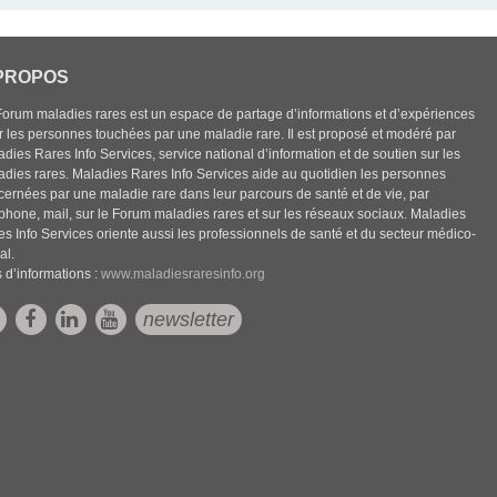
PROPOS
Forum maladies rares est un espace de partage d’informations et d’expériences
r les personnes touchées par une maladie rare. Il est proposé et modéré par
dies Rares Info Services, service national d’information et de soutien sur les
adies rares. Maladies Rares Info Services aide au quotidien les personnes
cernées par une maladie rare dans leur parcours de santé et de vie, par
éphone, mail, sur le Forum maladies rares et sur les réseaux sociaux. Maladies
es Info Services oriente aussi les professionnels de santé et du secteur médico-
al.
 d’informations :
www.maladiesraresinfo.org
newsletter