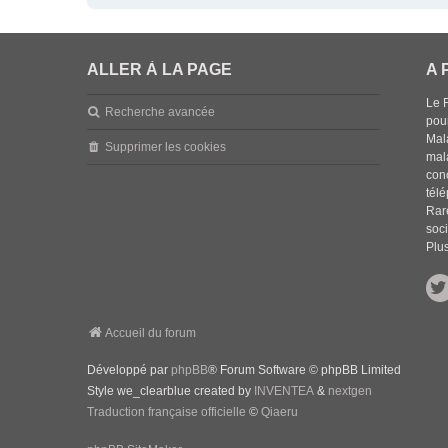
ALLER À LA PAGE
A 
Le 
Recherche avancée
pou
Mala
Supprimer les cookies
mal
con
tél
Rar
soci
Plus
Accueil du forum
Développé par
phpBB
® Forum Software © phpBB Limited
Style we_clearblue created by
INVENTEA
&
nextgen
Traduction française officielle
©
Qiaeru