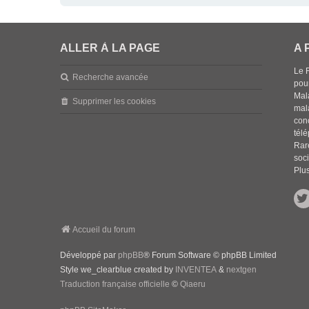
ALLER À LA PAGE
A 
Le 
Recherche avancée
pou
Mala
Supprimer les cookies
mal
con
tél
Rar
soci
Plus
Accueil du forum
Développé par
phpBB
® Forum Software © phpBB Limited
Style we_clearblue created by
INVENTEA
&
nextgen
Traduction française officielle
©
Qiaeru