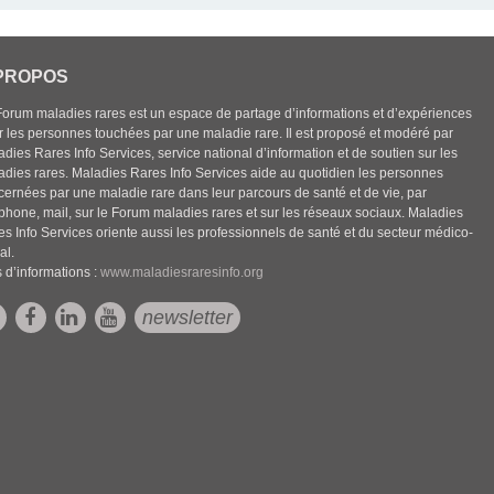
PROPOS
Forum maladies rares est un espace de partage d’informations et d’expériences
r les personnes touchées par une maladie rare. Il est proposé et modéré par
dies Rares Info Services, service national d’information et de soutien sur les
adies rares. Maladies Rares Info Services aide au quotidien les personnes
cernées par une maladie rare dans leur parcours de santé et de vie, par
éphone, mail, sur le Forum maladies rares et sur les réseaux sociaux. Maladies
es Info Services oriente aussi les professionnels de santé et du secteur médico-
al.
 d’informations :
www.maladiesraresinfo.org
newsletter