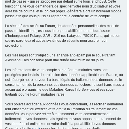
mot de passe » qui est proposée par défaut sur le logiciel phpBB. Cette
fonctionnalité vous demandera de spécifier votre nom d’utilisateur et votre
adresse de courriel et le logiciel phpBB générera alors un nouveau mot de
passe afin que vous puissiez reprendre le contrôle de votre compte.
La sécurité des accès au Forum, des données personnelles, des mots de
passe et identifiants, est sous la responsabilité de notre fournisseur
d’hébergement Pelargo SARL, 216 rue Lafayette, 75010 Paris, qui met en
œuvre pare-feux et autres systèmes de sécurité pour assurer leur
protection.
Les messages sont l’objet d’une analyse anti-spam par le sous-traitant
Akismet qui les conserve pour une durée maximum de 90 jours.
Les informations de votre compte sur le Forum malades rares sont
protégées par les lois de protection des données applicables en France, où
est hébergé notre serveur. La base légale du traitement des données est le
consentement de la personne. Les données collectées ne sont transmises à
aucun autre organisme que Maladies Rares Info Services et ses sous-
traitants pour le Forum maladies rares.
Vous pouvez accéder aux données vous concernant, les rectifier, demander
leur effacement ou exercer votre droit à la limitation du traitement de vos
données. Vous pouvez retirer à tout moment votre consentement au
traitement de vos données mais également vous opposer au traitement de
vos données et enfin exercer votre droit à la portabilité de vos données.
Consultez le site
cnil.fr
pour plus d’informations sur vos droits.