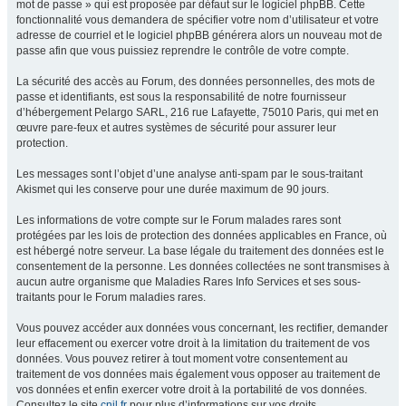
mot de passe » qui est proposée par défaut sur le logiciel phpBB. Cette
fonctionnalité vous demandera de spécifier votre nom d’utilisateur et votre
adresse de courriel et le logiciel phpBB générera alors un nouveau mot de
passe afin que vous puissiez reprendre le contrôle de votre compte.
La sécurité des accès au Forum, des données personnelles, des mots de
passe et identifiants, est sous la responsabilité de notre fournisseur
d’hébergement Pelargo SARL, 216 rue Lafayette, 75010 Paris, qui met en
œuvre pare-feux et autres systèmes de sécurité pour assurer leur
protection.
Les messages sont l’objet d’une analyse anti-spam par le sous-traitant
Akismet qui les conserve pour une durée maximum de 90 jours.
Les informations de votre compte sur le Forum malades rares sont
protégées par les lois de protection des données applicables en France, où
est hébergé notre serveur. La base légale du traitement des données est le
consentement de la personne. Les données collectées ne sont transmises à
aucun autre organisme que Maladies Rares Info Services et ses sous-
traitants pour le Forum maladies rares.
Vous pouvez accéder aux données vous concernant, les rectifier, demander
leur effacement ou exercer votre droit à la limitation du traitement de vos
données. Vous pouvez retirer à tout moment votre consentement au
traitement de vos données mais également vous opposer au traitement de
vos données et enfin exercer votre droit à la portabilité de vos données.
Consultez le site
cnil.fr
pour plus d’informations sur vos droits.