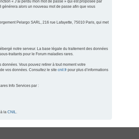
fonction « J’ai perdu mon mot de passe » qui est proposée par
hpBB générera alors un nouveau mot de passe afin que vous
ébergement Pelargo SARL, 216 rue Lafayette, 75010 Paris, qui met
hébergé notre serveur. La base légale du traitement des données
ous-traitants pour le Forum maladies rares.
os données. Vous pouvez retirer à tout moment votre
 de vos données. Consultez le site
cnil.fr
pour plus d’informations
ares Info Services par :
 à la
CNIL
.