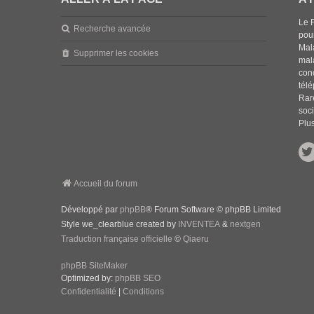
Le 
Recherche avancée
pou
Mala
Supprimer les cookies
mal
con
tél
Rar
soci
Plus
Accueil du forum
Développé par
phpBB
® Forum Software © phpBB Limited
Style we_clearblue created by
INVENTEA
&
nextgen
Traduction française officielle
©
Qiaeru
phpBB SiteMaker
Optimized by:
phpBB SEO
Confidentialité
|
Conditions