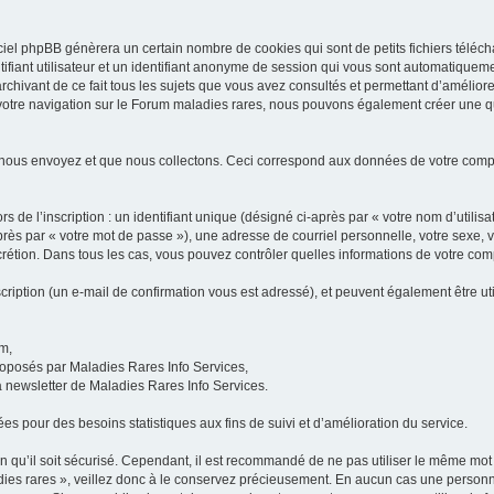
iel phpBB génèrera un certain nombre de cookies qui sont de petits fichiers téléch
ifiant utilisateur et un identifiant anonyme de session qui vous sont automatiquem
rchivant de ce fait tous les sujets que vous avez consultés et permettant d’améliorer
 votre navigation sur le Forum maladies rares, nous pouvons également créer une 
 nous envoyez et que nous collectons. Ceci correspond aux données de votre com
 de l’inscription : un identifiant unique (désigné ci-après par « votre nom d’utili
ès par « votre mot de passe »), une adresse de courriel personnelle, votre sexe, 
iscrétion. Dans tous les cas, vous pouvez contrôler quelles informations de votre c
scription (un e-mail de confirmation vous est adressé), et peuvent également être ut
um,
proposés par Maladies Rares Info Services,
la newsletter de Maladies Rares Info Services.
es pour des besoins statistiques aux fins de suivi et d’amélioration du service.
in qu’il soit sécurisé. Cependant, il est recommandé de ne pas utiliser le même mot 
es rares », veillez donc à le conservez précieusement. En aucun cas une personne