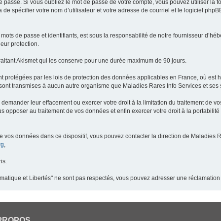
 passe. Si vous oubliez le mot de passe de votre compte, vous pouvez utiliser la 
 de spécifier votre nom d’utilisateur et votre adresse de courriel et le logiciel p
ots de passe et identifiants, est sous la responsabilité de notre fournisseur d’h
eur protection.
raitant Akismet qui les conserve pour une durée maximum de 90 jours.
t protégées par les lois de protection des données applicables en France, où est 
ont transmises à aucun autre organisme que Maladies Rares Info Services et ses s
demander leur effacement ou exercer votre droit à la limitation du traitement de v
pposer au traitement de vos données et enfin exercer votre droit à la portabilité
de vos données dans ce dispositif, vous pouvez contacter la direction de Maladies R
rg
,
is.
ormatique et Libertés" ne sont pas respectés, vous pouvez adresser une réclamation
PROPOS