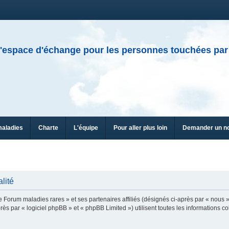
'espace d'échange pour les personnes touchées par
maladies
Charte
L'équipe
Pour aller plus loin
Demander un n
lité
e Forum maladies rares » et ses partenaires affiliés (désignés ci-après par « nous »
ès par « logiciel phpBB » et « phpBB Limited ») utilisent toutes les informations col