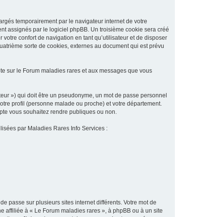
argés temporairement par le navigateur internet de votre
ent assignés par le logiciel phpBB. Un troisième cookie sera créé
 votre confort de navigation en tant qu’utilisateur et de disposer
quatrième sorte de cookies, externes au document qui est prévu
pte sur le Forum maladies rares et aux messages que vous
sateur ») qui doit être un pseudonyme, un mot de passe personnel
votre profil (personne malade ou proche) et votre département.
ompte vous souhaitez rendre publiques ou non.
ilisées par Maladies Rares Info Services :
de passe sur plusieurs sites internet différents. Votre mot de
 affiliée à « Le Forum maladies rares », à phpBB ou à un site