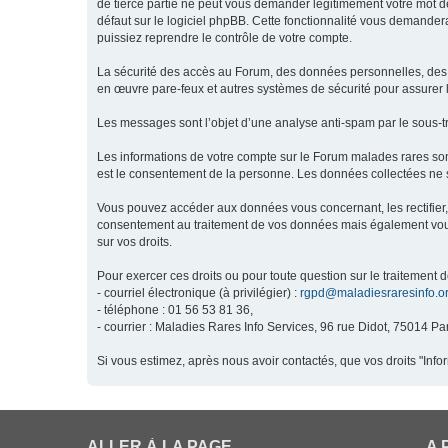
de tierce partie ne peut vous demander légitimement votre mot de
défaut sur le logiciel phpBB. Cette fonctionnalité vous demandera
puissiez reprendre le contrôle de votre compte.
La sécurité des accès au Forum, des données personnelles, des m
en œuvre pare-feux et autres systèmes de sécurité pour assurer l
Les messages sont l’objet d’une analyse anti-spam par le sous-t
Les informations de votre compte sur le Forum malades rares son
est le consentement de la personne. Les données collectées ne s
Vous pouvez accéder aux données vous concernant, les rectifier, 
consentement au traitement de vos données mais également vous o
sur vos droits.
Pour exercer ces droits ou pour toute question sur le traitement 
- courriel électronique (à privilégier) :
rgpd@maladiesraresinfo.o
- téléphone : 01 56 53 81 36,
- courrier : Maladies Rares Info Services, 96 rue Didot, 75014 Par
Si vous estimez, après nous avoir contactés, que vos droits "Inf
ALLER À LA PAGE
A 