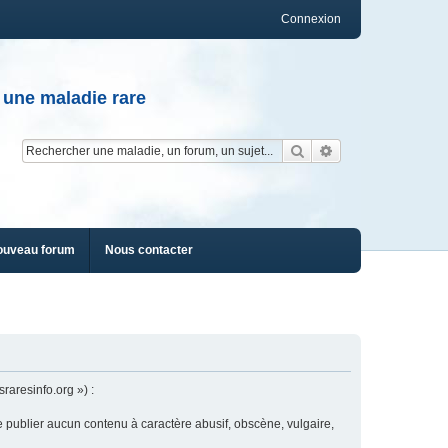
Connexion
 une maladie rare
Rechercher
Recherche av
ouveau forum
Nous contacter
raresinfo.org ») :
e publier aucun contenu à caractère abusif, obscène, vulgaire,