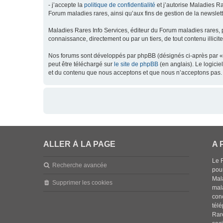
- j’accepte la
politique de confidentialité
et j’autorise Maladies Ra
Forum maladies rares, ainsi qu’aux fins de gestion de la newsletter
Maladies Rares Info Services, éditeur du Forum maladies rares, 
connaissance, directement ou par un tiers, de tout contenu illicit
Nos forums sont développés par phpBB (désignés ci-après par « l
peut être téléchargé sur
le site de phpBB
(en anglais). Le logici
et du contenu que nous acceptons et que nous n’acceptons pas. 
ALLER À LA PAGE
A 
Le 
Recherche avancée
pou
Mala
Supprimer les cookies
mal
con
tél
Rar