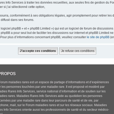
res Info Services à traiter les données recueillies, aux seules fins de gestion du F
 si j’ai sélectionné cette option,
pourra, conformément à ses obligations légales, agir promptement pour retirer les 
e diffusé dans ses forums.
ogiciel phpBB » et « phpBB Limited ») qui est un logiciel de forum de discussions
el phpBB a pour seul but de faciliter les discussions sur internet et phpBB Limited
Pour plus d’informations concernant phpBB, veuillez consulter
le site de phpBB
(en
PROPOS
Forum maladies rares est un espace de partage d’informations et d’expériences
r les personnes touchées par une maladie rare. Il est proposé et modéré par
dies Rares Info Services, service national d’information et de soutien sur les
adies rares. Maladies Rares Info Services aide au quotidien les personnes
cernées par une maladie rare dans leur parcours de santé et de vie, par
éphone, mail, sur le Forum maladies rares et sur les réseaux sociaux. Maladies
es Info Services oriente aussi les professionnels de santé et du secteur médico-