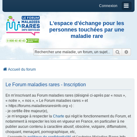
Connexion
L'espace d'échange pour les
personnes touchées par une
maladie rare
Reche
Re
Accueil du forum
Le Forum maladies rares - Inscription
En m’inscrivant au Forum maladies rares (désigné ci-après par « nous »,
« notre », « nos », « Le Forum maladies rares » et
« https://forums.maladiesraresinfo.org ») :
- je certifie être majeur(e),
- je m’engage à respecter la
Charte
qui régit le fonctionnement du Forum, et
notamment à respecter les lois en vigueur en France, en particulier à ne
publier aucun contenu à caractère abusif, obscène, vulgaire, diffamatoire,
choquant, menaçant, pornographique, etc,