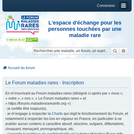
Connexion
L'espace d'échange pour les
personnes touchées par une
maladie rare
Reche
Re
Accueil du forum
Le Forum maladies rares - Inscription
En m’inscrivant au Forum maladies rares (désigné ci-après par « nous »,
« notre », « nos », « Le Forum maladies rares » et
« https://forums.maladiesraresinfo.org ») :
- je certifie être majeur(e),
- je m’engage à respecter la
Charte
qui régit le fonctionnement du Forum, et
notamment à respecter les lois en vigueur en France, en particulier à ne
publier aucun contenu à caractère abusif, obscène, vulgaire, diffamatoire,
choquant, menaçant, pornographique, etc,