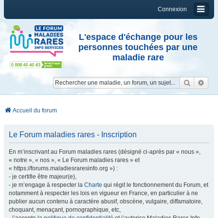
Connexion
L'espace d'échange pour les
personnes touchées par une
maladie rare
Reche
Re
Accueil du forum
Le Forum maladies rares - Inscription
En m’inscrivant au Forum maladies rares (désigné ci-après par « nous »,
« notre », « nos », « Le Forum maladies rares » et
« https://forums.maladiesraresinfo.org ») :
- je certifie être majeur(e),
- je m’engage à respecter la
Charte
qui régit le fonctionnement du Forum, et
notamment à respecter les lois en vigueur en France, en particulier à ne
publier aucun contenu à caractère abusif, obscène, vulgaire, diffamatoire,
choquant, menaçant, pornographique, etc,