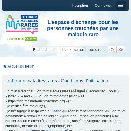
Inscription
Connexion
L'espace d'échange pour les
personnes touchées par une
maladie rare
Reche
Re
Accueil du forum
Le Forum maladies rares - Conditions d’utilisation
En m’inscrivant au Forum maladies rares (désigné ci-après par « nous »,
« notre », « nos », « Le Forum maladies rares » et
« https://forums.maladiesraresinfo.org ») :
- je certifie être majeur(e),
- je m’engage à respecter la
Charte
qui régit le fonctionnement du Forum, et
notamment à respecter les lois en vigueur en France, en particulier à ne
publier aucun contenu à caractère abusif, obscène, vulgaire, diffamatoire,
choquant, menaçant, pornographique, etc,