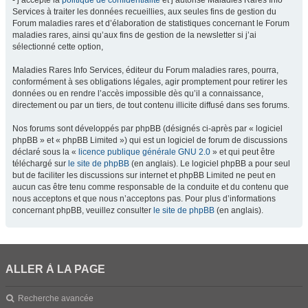
- j’accepte la
politique de confidentialité
et j’autorise Maladies Rares Info
Services à traiter les données recueillies, aux seules fins de gestion du
Forum maladies rares et d’élaboration de statistiques concernant le Forum
maladies rares, ainsi qu’aux fins de gestion de la newsletter si j’ai
sélectionné cette option,
Maladies Rares Info Services, éditeur du Forum maladies rares, pourra,
conformément à ses obligations légales, agir promptement pour retirer les
données ou en rendre l’accès impossible dès qu’il a connaissance,
directement ou par un tiers, de tout contenu illicite diffusé dans ses forums.
Nos forums sont développés par phpBB (désignés ci-après par « logiciel
phpBB » et « phpBB Limited ») qui est un logiciel de forum de discussions
déclaré sous la «
licence publique générale GNU 2.0
» et qui peut être
téléchargé sur
le site de phpBB
(en anglais). Le logiciel phpBB a pour seul
but de faciliter les discussions sur internet et phpBB Limited ne peut en
aucun cas être tenu comme responsable de la conduite et du contenu que
nous acceptons et que nous n’acceptons pas. Pour plus d’informations
concernant phpBB, veuillez consulter
le site de phpBB
(en anglais).
ALLER À LA PAGE
Recherche avancée