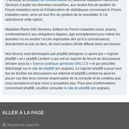
- j’accepte la
politique de confidentialité
et j’autorise Maladies Rares Info
Services à traiter les données recueillies, aux seules fins de gestion du
Forum maladies rares et d’élaboration de statistiques concernant le Forum
maladies rares, ainsi qu’aux fins de gestion de la newsletter si j’ai
sélectionné cette option,
Maladies Rares Info Services, éditeur du Forum maladies rares, pourra,
conformément à ses obligations légales, agir promptement pour retirer les
données ou en rendre l’accès impossible dès qu’il a connaissance,
directement ou par un tiers, de tout contenu illicite diffusé dans ses forums.
Nos forums sont développés par phpBB (désignés ci-après par « logiciel
phpBB » et « phpBB Limited ») qui est un logiciel de forum de discussions
déclaré sous la «
licence publique générale GNU 2.0
» et qui peut être
téléchargé sur
le site de phpBB
(en anglais). Le logiciel phpBB a pour seul
but de faciliter les discussions sur internet et phpBB Limited ne peut en
aucun cas être tenu comme responsable de la conduite et du contenu que
nous acceptons et que nous n’acceptons pas. Pour plus d’informations
concernant phpBB, veuillez consulter
le site de phpBB
(en anglais).
ALLER À LA PAGE
Recherche avancée