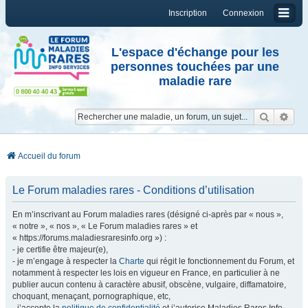
Inscription
Connexion
L'espace d'échange pour les
personnes touchées par une
maladie rare
Reche
Re
Accueil du forum
Le Forum maladies rares - Conditions d’utilisation
En m’inscrivant au Forum maladies rares (désigné ci-après par « nous »,
« notre », « nos », « Le Forum maladies rares » et
« https://forums.maladiesraresinfo.org ») :
- je certifie être majeur(e),
- je m’engage à respecter la
Charte
qui régit le fonctionnement du Forum, et
notamment à respecter les lois en vigueur en France, en particulier à ne
publier aucun contenu à caractère abusif, obscène, vulgaire, diffamatoire,
choquant, menaçant, pornographique, etc,