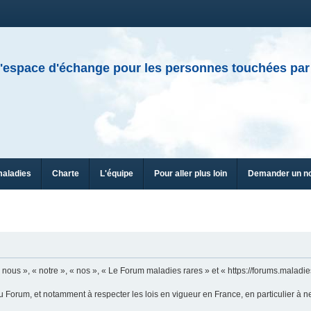
'espace d'échange pour les personnes touchées par
maladies
Charte
L'équipe
Pour aller plus loin
Demander un n
n
ous », « notre », « nos », « Le Forum maladies rares » et « https://forums.maladies
u Forum, et notamment à respecter les lois en vigueur en France, en particulier à n