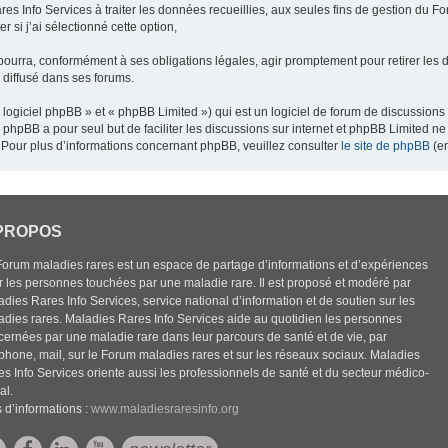
res Info Services à traiter les données recueillies, aux seules fins de gestion du F
 si j’ai sélectionné cette option,
pourra, conformément à ses obligations légales, agir promptement pour retirer les 
e diffusé dans ses forums.
ogiciel phpBB » et « phpBB Limited ») qui est un logiciel de forum de discussions
el phpBB a pour seul but de faciliter les discussions sur internet et phpBB Limited
Pour plus d’informations concernant phpBB, veuillez consulter
le site de phpBB
(en
PROPOS
Forum maladies rares est un espace de partage d’informations et d’expériences
r les personnes touchées par une maladie rare. Il est proposé et modéré par
dies Rares Info Services, service national d’information et de soutien sur les
adies rares. Maladies Rares Info Services aide au quotidien les personnes
cernées par une maladie rare dans leur parcours de santé et de vie, par
éphone, mail, sur le Forum maladies rares et sur les réseaux sociaux. Maladies
es Info Services oriente aussi les professionnels de santé et du secteur médico-
al.
 d’informations :
www.maladiesraresinfo.org