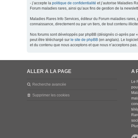
- j’accepte la
politique de confidentialité
et j’autorise Maladies Ra
Forum maladies rares, ainsi qu’aux fins de gestion de la newsletter
Maladies Rares Info Services, éditeur du Forum maladies rares, 
connaissance, directement ou par un tiers, de tout contenu illicit
Nos forums sont développés par phpBB (désignés ci-après par « l
peut être téléchargé sur
le site de phpBB
(en anglais). Le logici
et du contenu que nous acceptons et que nous n’acceptons pas. 
ALLER À LA PAGE
A 
Le 
Recherche avancée
pou
Mala
Supprimer les cookies
mal
con
tél
Rar
soci
Plus