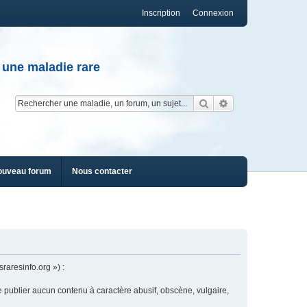
Inscription
Connexion
 une maladie rare
Rechercher
Recherche av
ouveau forum
Nous contacter
raresinfo.org ») :
e publier aucun contenu à caractère abusif, obscène, vulgaire,