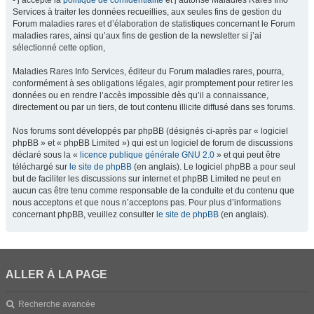
- j’accepte la
politique de confidentialité
et j’autorise Maladies Rares Info
Services à traiter les données recueillies, aux seules fins de gestion du
Forum maladies rares et d’élaboration de statistiques concernant le Forum
maladies rares, ainsi qu’aux fins de gestion de la newsletter si j’ai
sélectionné cette option,
Maladies Rares Info Services, éditeur du Forum maladies rares, pourra,
conformément à ses obligations légales, agir promptement pour retirer les
données ou en rendre l’accès impossible dès qu’il a connaissance,
directement ou par un tiers, de tout contenu illicite diffusé dans ses forums.
Nos forums sont développés par phpBB (désignés ci-après par « logiciel
phpBB » et « phpBB Limited ») qui est un logiciel de forum de discussions
déclaré sous la «
licence publique générale GNU 2.0
» et qui peut être
téléchargé sur
le site de phpBB
(en anglais). Le logiciel phpBB a pour seul
but de faciliter les discussions sur internet et phpBB Limited ne peut en
aucun cas être tenu comme responsable de la conduite et du contenu que
nous acceptons et que nous n’acceptons pas. Pour plus d’informations
concernant phpBB, veuillez consulter
le site de phpBB
(en anglais).
ALLER À LA PAGE
Recherche avancée