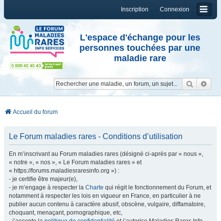
Inscription
Connexion
L'espace d'échange pour les
personnes touchées par une
maladie rare
Reche
Re
Accueil du forum
Le Forum maladies rares - Conditions d’utilisation
En m’inscrivant au Forum maladies rares (désigné ci-après par « nous »,
« notre », « nos », « Le Forum maladies rares » et
« https://forums.maladiesraresinfo.org ») :
- je certifie être majeur(e),
- je m’engage à respecter la
Charte
qui régit le fonctionnement du Forum, et
notamment à respecter les lois en vigueur en France, en particulier à ne
publier aucun contenu à caractère abusif, obscène, vulgaire, diffamatoire,
choquant, menaçant, pornographique, etc,