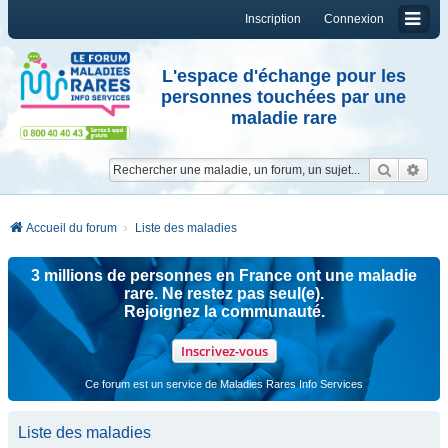
Inscription
Connexion
L'espace d'échange pour les
personnes touchées par une
maladie rare
Reche
Re
Accueil du forum
Liste des maladies
3 millions de personnes en France ont une maladie
rare. Ne restez pas seul(e).
Rejoignez la communauté.
Inscrivez-vous
Ce forum est un service de Maladies Rares Info Services
Liste des maladies