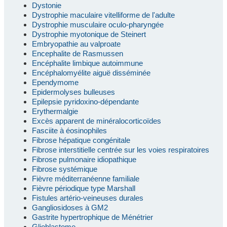
Dystonie
Dystrophie maculaire vitelliforme de l'adulte
Dystrophie musculaire oculo-pharyngée
Dystrophie myotonique de Steinert
Embryopathie au valproate
Encephalite de Rasmussen
Encéphalite limbique autoimmune
Encéphalomyélite aiguë disséminée
Ependymome
Epidermolyses bulleuses
Epilepsie pyridoxino-dépendante
Erythermalgie
Excès apparent de minéralocorticoïdes
Fasciite à éosinophiles
Fibrose hépatique congénitale
Fibrose interstitielle centrée sur les voies respiratoires
Fibrose pulmonaire idiopathique
Fibrose systémique
Fièvre méditerranéenne familiale
Fièvre périodique type Marshall
Fistules artério-veineuses durales
Gangliosidoses à GM2
Gastrite hypertrophique de Ménétrier
Glioblastome