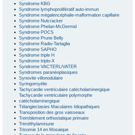
Syndrome KBG
Syndrome lymphoprolifératif auto-immun
Syndrome mégalencéphalie-malformation capillaire
Syndrome Nutcracker
Syndrome Phelan-McDermid
Syndrome POCS
Syndrome Prune Belly
Syndrome Radio-Tartaglia
Syndrome SAPHO
Syndrome triple H
Syndrome triplo-X
Syndrome VACTERL/VATER
Syndromes paranéoplasiques
Synovite villonodulaire
Syringomyélie
Tachycardie ventriculaire catécholaminergique
Tachycardie ventriculaire polymorphe
catécholaminergique
Télangiectasies Maculaires Idiopathiques
Transposition des gros vaisseaux
Tremblement orthostatique primaire
Triméthylaminurie
Trisomie 14 en Mosaique