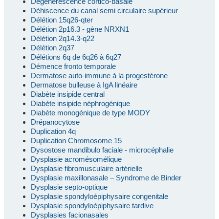
Dégénérescence cortico-basale
Déhiscence du canal semi circulaire supérieur
Délétion 15q26-qter
Délétion 2p16.3 - gène NRXN1
Délétion 2q14.3-q22
Délétion 2q37
Délétions 6q de 6q26 à 6q27
Démence fronto temporale
Dermatose auto-immune à la progestérone
Dermatose bulleuse à IgA linéaire
Diabète insipide central
Diabète insipide néphrogénique
Diabète monogénique de type MODY
Drépanocytose
Duplication 4q
Duplication Chromosome 15
Dysostose mandibulo faciale - microcéphalie
Dysplasie acromésomélique
Dysplasie fibromusculaire artérielle
Dysplasie maxillonasale – Syndrome de Binder
Dysplasie septo-optique
Dysplasie spondyloépiphysaire congenitale
Dysplasie spondyloépiphysaire tardive
Dysplasies facionasales