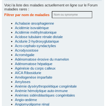
Voici la liste des maladies actuellement en ligne sur le Forum
maladies rares :
Filtrer par nom de maladies
Achalasie œsophagienne
Acidémie isovalérique
Acidémie méthylmalonique
Acidose tubulaire rénale distale
Acidurie 2-hydroxyglutarique
Acro-cephalo-syndactylies
Acrodysostose
Acromégalie
Adénomatose érosive du mamelon
Adénomatose hépatique
Agénésie du corps calleux
AICA Ribosidurie
Amélogenèse imparfaite
Amyloses
Anémie dysérythropoïétique congénitale
Anémie hémolytique auto-immune
Anémies sidéroblastiques congénitales
Angio-œdème
Angiomyolipome rénal