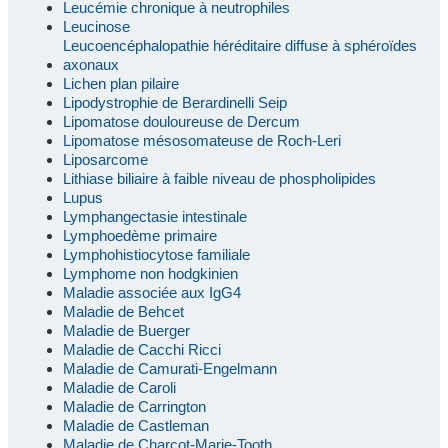
Leucémie chronique à neutrophiles
Leucinose
Leucoencéphalopathie héréditaire diffuse à sphéroïdes
axonaux
Lichen plan pilaire
Lipodystrophie de Berardinelli Seip
Lipomatose douloureuse de Dercum
Lipomatose mésosomateuse de Roch-Leri
Liposarcome
Lithiase biliaire à faible niveau de phospholipides
Lupus
Lymphangectasie intestinale
Lymphoedème primaire
Lymphohistiocytose familiale
Lymphome non hodgkinien
Maladie associée aux IgG4
Maladie de Behcet
Maladie de Buerger
Maladie de Cacchi Ricci
Maladie de Camurati-Engelmann
Maladie de Caroli
Maladie de Carrington
Maladie de Castleman
Maladie de Charcot-Marie-Tooth