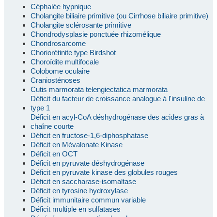
Céphalée hypnique
Cholangite biliaire primitive (ou Cirrhose biliaire primitive)
Cholangite sclérosante primitive
Chondrodysplasie ponctuée rhizomélique
Chondrosarcome
Choriorétinite type Birdshot
Choroïdite multifocale
Colobome oculaire
Craniosténoses
Cutis marmorata telengiectatica marmorata
Déficit du facteur de croissance analogue à l'insuline de
type 1
Déficit en acyl-CoA déshydrogénase des acides gras à
chaîne courte
Déficit en fructose-1,6-diphosphatase
Déficit en Mévalonate Kinase
Déficit en OCT
Déficit en pyruvate déshydrogénase
Déficit en pyruvate kinase des globules rouges
Déficit en saccharase-isomaltase
Déficit en tyrosine hydroxylase
Déficit immunitaire commun variable
Déficit multiple en sulfatases