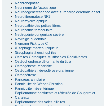
Néphronophtise
Neurinome de l'acoustique
Neurodégénérescence avec surcharge cérébrale en fer
Neurofibromatose NF1
Neuromyélite optique
Neuropathie des petites fibres
Neuropathie tomaculaire
Neutropénie congénitale sévère
Névralgie pudendale
Niemann Pick type C
Œsophage marteau piqueur
Œsophagite à éosinophiles
Ostéites Chroniques Multifocales Récidivantes
Ostéochondrose déformante du tibia
Ostéogénèse imparfaite
Ostéopathie striée-sclérose cranienne
Ostéopétrose
Pancréas annulaire
Panniculite de Weber-Christian
Panniculite mésentérique
Papillomatose confluente et réticulée de Gougerot et
Carteaux
Papillomatose des voies biliaires