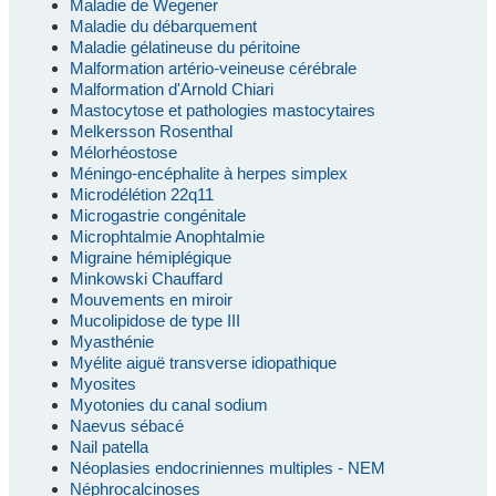
Maladie de Wegener
Maladie du débarquement
Maladie gélatineuse du péritoine
Malformation artério-veineuse cérébrale
Malformation d'Arnold Chiari
Mastocytose et pathologies mastocytaires
Melkersson Rosenthal
Mélorhéostose
Méningo-encéphalite à herpes simplex
Microdélétion 22q11
Microgastrie congénitale
Microphtalmie Anophtalmie
Migraine hémiplégique
Minkowski Chauffard
Mouvements en miroir
Mucolipidose de type III
Myasthénie
Myélite aiguë transverse idiopathique
Myosites
Myotonies du canal sodium
Naevus sébacé
Nail patella
Néoplasies endocriniennes multiples - NEM
Néphrocalcinoses