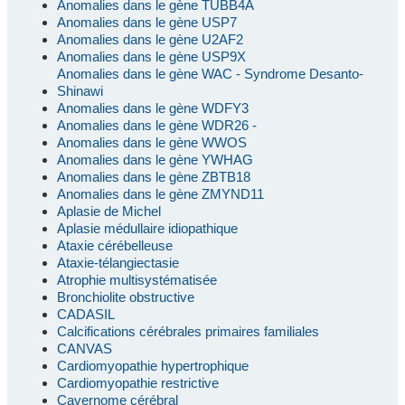
Anomalies dans le gène TUBB4A
Anomalies dans le gène USP7
Anomalies dans le gène U2AF2
Anomalies dans le gène USP9X
Anomalies dans le gène WAC - Syndrome Desanto-
Shinawi
Anomalies dans le gène WDFY3
Anomalies dans le gène WDR26 -
Anomalies dans le gène WWOS
Anomalies dans le gène YWHAG
Anomalies dans le gène ZBTB18
Anomalies dans le gène ZMYND11
Aplasie de Michel
Aplasie médullaire idiopathique
Ataxie cérébelleuse
Ataxie-télangiectasie
Atrophie multisystématisée
Bronchiolite obstructive
CADASIL
Calcifications cérébrales primaires familiales
CANVAS
Cardiomyopathie hypertrophique
Cardiomyopathie restrictive
Cavernome cérébral