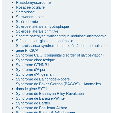
Rhabdomyosarcome
Rosacée oculaire
Sarcoïdose
Schwanomatose
Sclérodermie
Sclérose latérale amyotrophique
Sclérose latérale primitive
Spectre ostéolyse multicentrique-nodulose-arthropathie
Sténose sous-glottique congénitale
Surcroissance syndromes associés à des anomalies du
gène PIK3CA
Syndrome CDG (congenital disorder of glycosylation)
Syndrome choc toxique
Syndrome CTNNB1
Syndrome d'Alport
Syndrome d'Angelman
Syndrome de Bainbridge-Ropers
Syndrome de Baker-Gordon (BAGOS) – Anomalies
dans le gène SYT1
Syndrome de Bannayan Riley Ruvalcaba
Syndrome de Baraitser-Winter
Syndrome de Bartter
Syndrome de Basilicata-Akhtar
Syndrome de Beckwith Wiedemann