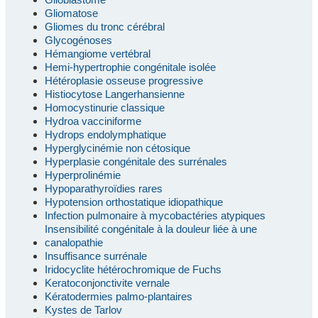
Gliomatose
Gliomes du tronc cérébral
Glycogénoses
Hémangiome vertébral
Hemi-hypertrophie congénitale isolée
Hétéroplasie osseuse progressive
Histiocytose Langerhansienne
Homocystinurie classique
Hydroa vacciniforme
Hydrops endolymphatique
Hyperglycinémie non cétosique
Hyperplasie congénitale des surrénales
Hyperprolinémie
Hypoparathyroïdies rares
Hypotension orthostatique idiopathique
Infection pulmonaire à mycobactéries atypiques
Insensibilité congénitale à la douleur liée à une
canalopathie
Insuffisance surrénale
Iridocyclite hétérochromique de Fuchs
Keratoconjonctivite vernale
Kératodermies palmo-plantaires
Kystes de Tarlov