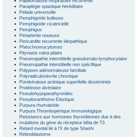
Papillomatose respiratoire récurrente
Paraplégie spastique héréditaire
Pelade universelle
Pemphigoïde bulleuse
Pemphigoïde cicatricielle
Pemphigus
Périartérite noueuse
Pericardite recurrente idiopathique
Phéochromocytomes
Pityriasis rubra pilaire
Pneumopathie interstitielle granulomato-lymphocytaire
Pneumopathie interstitielle non spécifique
Polypose adénomateuse familiale
Polyradiculonévrite chronique
Porokératose actinique superfielle disséminée
Protéinose alvéolaire
Pseudohypoparathyroïdies
Pseudoxanthome Elastique
Purpura rhumatoïde
Purpura Thrombopénique Immunologique
Résistance aux hormones thyroïdiennes due à des
mutations du gène du récepteur bêta de T3
Retard mental lié à l’X de type Shashi
Rétinoblastome