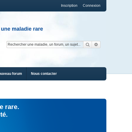
Inscription
Connexion
 une maladie rare
Rechercher
Recherche av
ouveau forum
Nous contacter
e rare.
té.