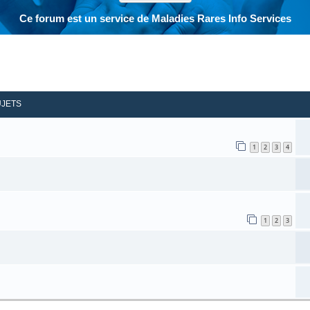
Ce forum est un service de Maladies Rares Info Services
her
herche avancée
UJETS
1
2
3
4
1
2
3