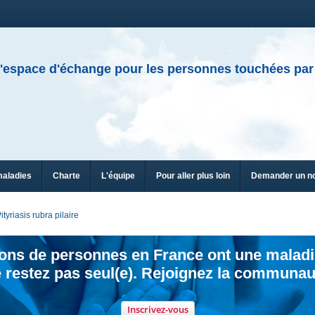
'espace d'échange pour les personnes touchées par
maladies
Charte
L'équipe
Pour aller plus loin
Demander un n
ityriasis rubra pilaire
ions de personnes en France ont une maladi
 restez pas seul(e). Rejoignez la communau
Inscrivez-vous