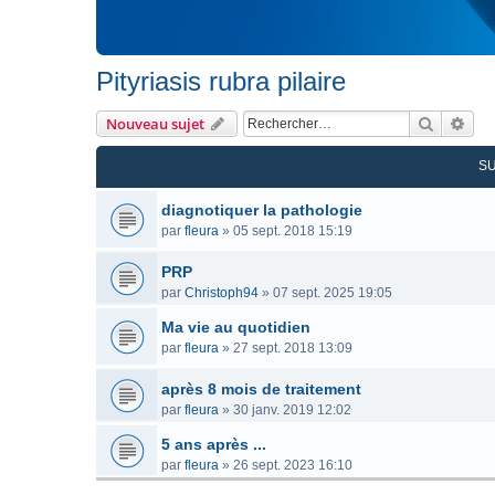
Pityriasis rubra pilaire
Recherc
Rec
Nouveau sujet
S
diagnotiquer la pathologie
par
fleura
»
05 sept. 2018 15:19
PRP
par
Christoph94
»
07 sept. 2025 19:05
Ma vie au quotidien
par
fleura
»
27 sept. 2018 13:09
après 8 mois de traitement
par
fleura
»
30 janv. 2019 12:02
5 ans après ...
par
fleura
»
26 sept. 2023 16:10