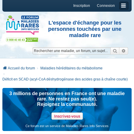
Inscription
Connexion
L'espace d'échange pour les
personnes touchées par une
maladie rare
Reche
Re
Accueil du forum
Maladies héréditaires du métabolisme
Déficit en SCAD (acyl-CoA déshydrogénase des acides gras à chaîne courte)
3 millions de personnes en France ont une maladie
rare. Ne restez pas seul(e).
Rejoignez la communauté.
Inscrivez-vous
Ce forum est un service de Maladies Rares Info Services