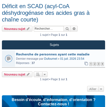
Déficit en SCAD (acyl-CoA
déshydrogénase des acides gras à
chaîne courte)
Rechercher
Recherche avancée
Nouveau sujet
1 sujet • Page
1
sur
1
Sujets
Recherche de personnes ayant cette maladie
Dernier message par
Dufournet
«
01 juil. 2026 23:54
Réponses :
37
1
2
3
4
Nouveau sujet
1 sujet • Page
1
sur
1
Aller
Besoin d'écoute, d'information, d'orientation ?
Contactez-nous !