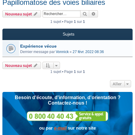
Papillomatose des voies biliaires
Rechercher
Recherche avancée
Nouveau sujet
1 sujet • Page
1
sur
1
Sujets
Expérience vécue
Dernier message par
Vonnick
«
27 févr. 2022 08:36
Nouveau sujet
1 sujet • Page
1
sur
1
Aller
Besoin d'écoute, d'information, d'orientation ?
Contactez-nous !
ou par
e-mail
sur notre site