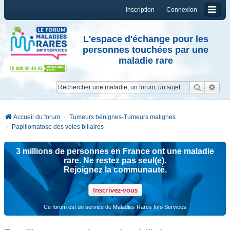
Inscription
Connexion
L'espace d'échange pour les
personnes touchées par une
maladie rare
Reche
Re
Accueil du forum
Tumeurs bénignes-Tumeurs malignes
Papillomatose des voies biliaires
3 millions de personnes en France ont une maladie
rare. Ne restez pas seul(e).
Rejoignez la communauté.
Inscrivez-vous
Ce forum est un service de Maladies Rares Info Services