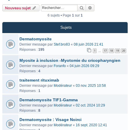
Rechercher
Recherche avancée
Nouveau sujet
6 sujets • Page
1
sur
1
Sujets
Dermatomyosite
Dernier message par
Stef.bro83
«
08 juin 2026 21:41
Réponses :
195
1
17
18
19
20
…
Myosite à inclusion -Myotomie du cricopharyngien
Dernier message par
Foranfo
«
04 juin 2026 09:29
Réponses :
4
traitement rituximab
Dernier message par
Modérateur
«
03 nov. 2025 10:58
Réponses :
1
Dermatomyosite TIF1-Gamma
Dernier message par
Modérateur
«
02 oct. 2024 10:29
Réponses :
8
Dermatomyosite : Visage Noirci
Dernier message par
Modérateur
«
16 sept. 2020 12:41