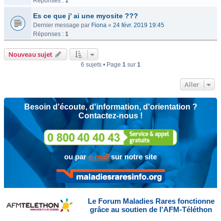
Réponses :
1
Es ce que j' ai une myosite ???
Dernier message par
Fiona
«
24 févr. 2019 19:45
Réponses :
1
Nouveau sujet
6 sujets • Page
1
sur
1
Aller
Besoin d'écoute, d'information, d'orientation ?
Contactez-nous !
ou par
e-mail
sur notre site
Le Forum Maladies Rares fonctionne
grâce au soutien de l'AFM-Téléthon