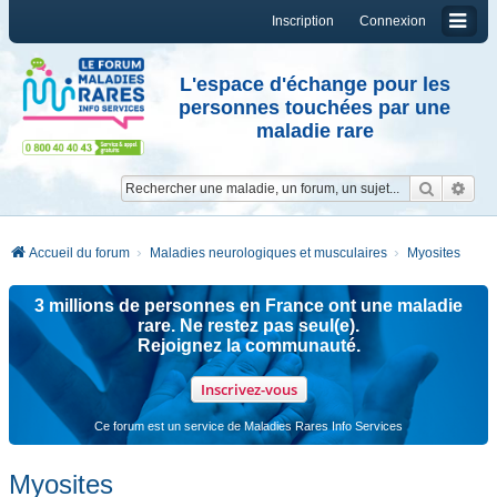
Inscription
Connexion
L'espace d'échange pour les
personnes touchées par une
maladie rare
Reche
Re
Accueil du forum
Maladies neurologiques et musculaires
Myosites
3 millions de personnes en France ont une maladie
rare. Ne restez pas seul(e).
Rejoignez la communauté.
Inscrivez-vous
Ce forum est un service de Maladies Rares Info Services
Myosites