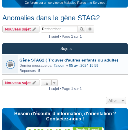
Ce forum est un service de Maladies Rares Info Services
Anomalies dans le gène STAG2
Rechercher
Recherche avancée
Nouveau sujet
1 sujet • Page
1
sur
1
Sujets
Gène STAG2 ( Trouver d'autres enfants ou adulte)
Dernier message par
Tatoom
«
05 avr. 2024 15:59
Réponses :
5
Nouveau sujet
1 sujet • Page
1
sur
1
Aller
Besoin d'écoute, d'information, d'orientation ?
Contactez-nous !