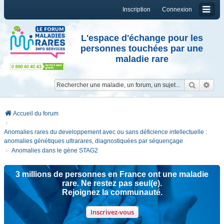
Inscription
Connexion
L'espace d'échange pour les
personnes touchées par une
maladie rare
Reche
Re
Accueil du forum
Anomalies rares du developpement avec ou sans déficience intellectuelle :
anomalies génétiques ultrarares, diagnostiquées par séquençage
Anomalies dans le gène STAG2
3 millions de personnes en France ont une maladie
rare. Ne restez pas seul(e).
Rejoignez la communauté.
Inscrivez-vous