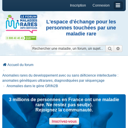
Inscription
Connexion
L'espace d'échange pour les
personnes touchées par une
maladie rare
Reche
Re
Accueil du forum
Anomalies rares du developpement avec ou sans déficience intellectuelle :
anomalies génétiques ultrarares, diagnostiquées par séquençage
Anomalies dans le gène GRIN2B
3 millions de personnes en France ont une maladie
rare. Ne restez pas seul(e).
Rejoignez la communauté.
Inscrivez-vous