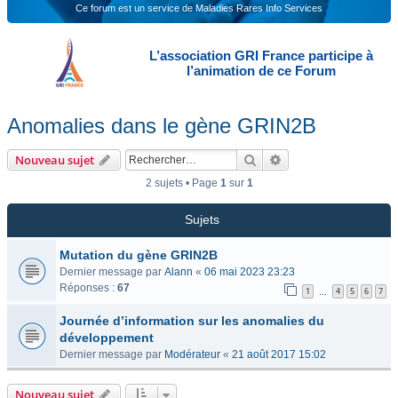
Ce forum est un service de Maladies Rares Info Services
L’association GRI France participe à
l’animation de ce Forum
Anomalies dans le gène GRIN2B
Rechercher
Recherche avancée
Nouveau sujet
2 sujets • Page
1
sur
1
Sujets
Mutation du gène GRIN2B
Dernier message par
Alann
«
06 mai 2023 23:23
Réponses :
67
1
4
5
6
7
…
Journée d’information sur les anomalies du
développement
Dernier message par
Modérateur
«
21 août 2017 15:02
Nouveau sujet